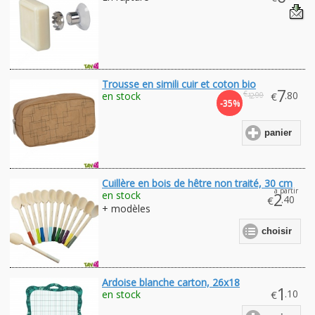
Trousse en simili cuir et coton bio
7
€
.80
en stock
€
.00
12
-35%
panier
Cuillère en bois de hêtre non traité, 30 cm
à partir
en stock
2
.40
€
+ modèles
choisir
Ardoise blanche carton, 26x18
1
.10
en stock
€