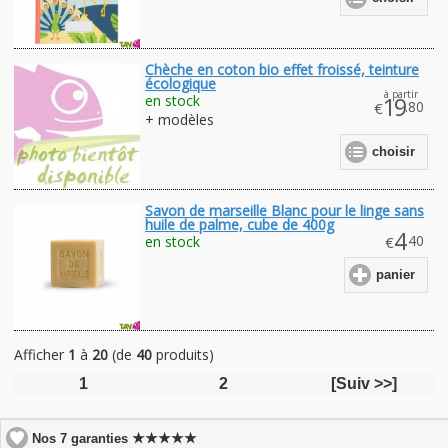
Chèche en coton bio effet froissé, teinture
écologique
à partir
en stock
19
.80
€
+ modèles
choisir
Savon de marseille Blanc pour le linge sans
huile de palme, cube de 400g
4
.40
en stock
€
panier
Afficher
1
à
20
(de
40
produits)
1
2
[Suiv >>]
★★★★★
Nos 7 garanties