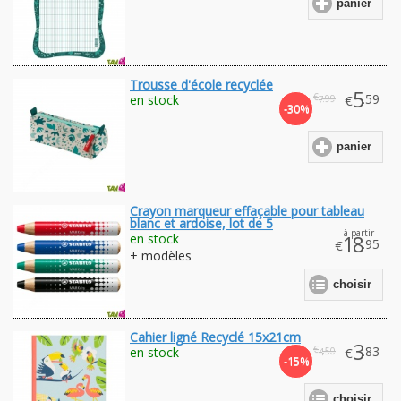
panier
Trousse d'école recyclée
5
€
.59
en stock
€
.99
7
-30%
panier
Crayon marqueur effaçable pour tableau
blanc et ardoise, lot de 5
à partir
en stock
18
.95
€
+ modèles
choisir
Cahier ligné Recyclé 15x21cm
3
€
.83
en stock
€
.50
4
-15%
choisir