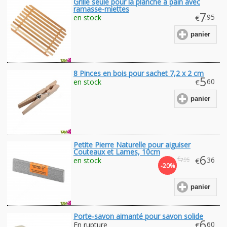
Grille seule pour la planche à pain avec
ramasse-miettes
7
.95
en stock
€
panier
8 Pinces en bois pour sachet 7,2 x 2 cm
5
.60
en stock
€
panier
Petite Pierre Naturelle pour aiguiser
Couteaux et Lames, 10cm
6
€
.36
en stock
€
.95
7
-20%
panier
Porte-savon aimanté pour savon solide
6
.60
En rupture
€