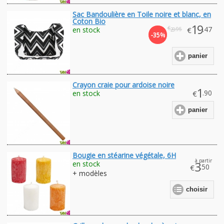
Sac Bandoulière en Toile noire et blanc, en
Coton Bio
19
€
.47
en stock
€
.95
29
-35%
panier
Crayon craie pour ardoise noire
1
.90
en stock
€
panier
Bougie en stéarine végétale, 6H
à partir
en stock
3
.50
€
+ modèles
choisir