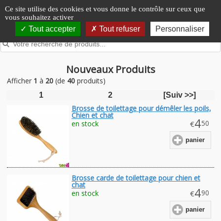
Panneau de gestion des cookies
Ce site utilise des cookies et vous donne le contrôle sur ceux que
vous souhaitez activer
Tout accepter
Tout refuser
Personnaliser
Nouveaux Produits
Afficher
1
à
20
(de
40
produits)
1
2
[Suiv >>]
Brosse de toilettage pour démêler les poils,
Chien et chat
4
.50
en stock
€
panier
Brosse carde de toilettage pour chien et
chat
4
.90
en stock
€
panier