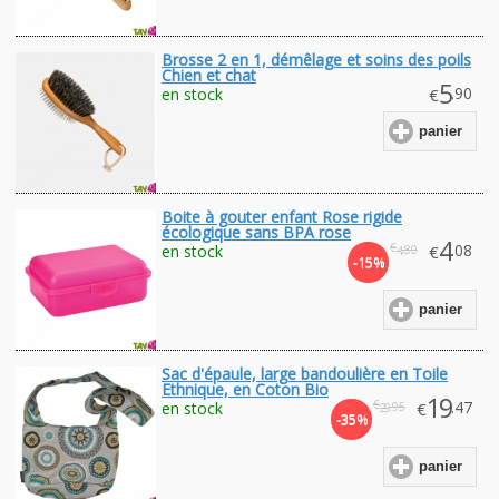
Brosse 2 en 1, démêlage et soins des poils
Chien et chat
5
.90
en stock
€
panier
Boite à gouter enfant Rose rigide
écologique sans BPA rose
4
€
.08
en stock
€
.80
4
-15%
panier
Sac d'épaule, large bandoulière en Toile
Ethnique, en Coton Bio
19
€
.47
en stock
€
.95
29
-35%
panier