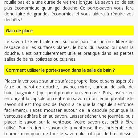
rouille pas et a une durée de vie très longue. Le savon solide est
plus économique qu'un gel douche. Ce porte-savon vous fera
donc faire de grandes économies et vous aidera à réduire vos
déchêts !
Gain de place
Le savon fixé verticalement sur une paroi ou un mur libère de
l'espace sur les surfaces planes, le bord du lavabo ou dans la
douche. C'est particulièrement utile et pratique dans les petites
salles de bains, toilettes ou cuisines.
Comment utiliser le porte-savon dans la salle de bain ?
Placer la ventouse sur une surface propre, lisse et sans aspérités
(vitre ou paroi de douche, lavabo, miroir, carreau de salle de
bain, baignoire...) qui peut prendre un ventouse. Puis, insérer en
enfonçant la capsule au centre du savon (mouiller au préalable le
savon s'il est trop sec de façon à ce que la capsule s'enfonce
facilement). Faites mousser autour de la capcule pour que la
ventouse adhère bien au savon. Laisser sécher une journée, puis
placer le savon sur la ventouse. Votre savon est prêt à être
utilisé. Pour retirer le savon de la ventouse, il est préférable de
tourner d'un quart de tour le savon plustôt que de tirer dessus