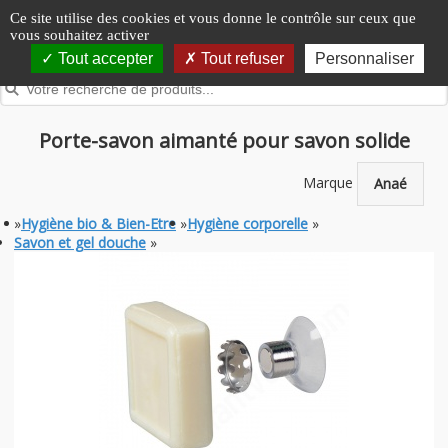
Panneau de gestion des cookies
Ce site utilise des cookies et vous donne le contrôle sur ceux que
vous souhaitez activer
Tout accepter
Tout refuser
Personnaliser
Porte-savon aimanté pour savon solide
Marque
Anaé
»
Hygiène bio & Bien-Etre
»
Hygiène corporelle
»
Savon et gel douche
»