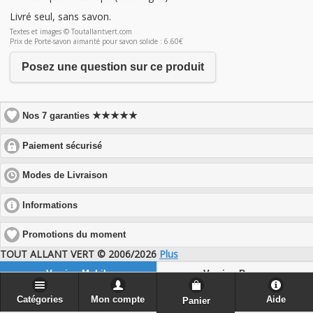
Livré seul, sans savon.
Textes et images © Toutallantvert.com
Prix de Porte-savon aimanté pour savon solide : 6.60€
Posez une question sur ce produit
★★★★★
Nos 7 garanties
click
Paiement sécurisé
to
expand
click
Modes de Livraison
contents
to
expand
click
Informations
contents
to
expand
Promotions du moment
contents
TOUT ALLANT VERT © 2006/2026
Plus
Version Mobile
Version Bureau
Catégories
Mon compte
Aide
Panier