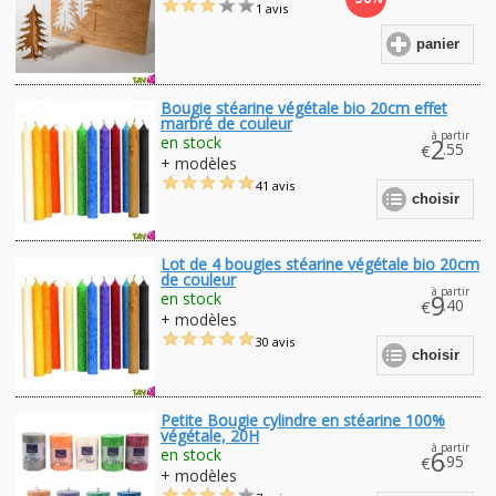
1 avis
panier
Bougie stéarine végétale bio 20cm effet
marbré de couleur
à partir
en stock
2
.55
€
+ modèles
41 avis
choisir
Lot de 4 bougies stéarine végétale bio 20cm
de couleur
à partir
en stock
9
.40
€
+ modèles
30 avis
choisir
Petite Bougie cylindre en stéarine 100%
végétale, 20H
à partir
en stock
6
.95
€
+ modèles