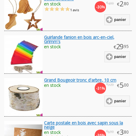
2
€
.80
en stock
€
.00
4
-30%
1 avis
panier
Guirlande fanion en bois arc-en-ciel,
Grimm's
29
.95
en stock
€
panier
Grand Bougeoir tronc d'arbre, 10 cm
5
€
.00
en stock
€
.20
7
-31%
panier
Carte postale en bois avec sapin sous la
neige
3
€
.80
en stock
€
.90
5
-36%