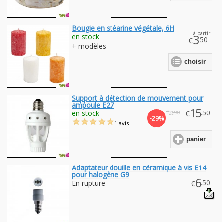
Bougie en stéarine végétale, 6H
à partir
en stock
3
.50
€
+ modèles
choisir
Support à détection de mouvement pour
ampoule E27
15
€
.50
en stock
€
.90
21
-29%
1 avis
panier
Adaptateur douille en céramique à vis E14
pour halogène G9
6
.50
En rupture
€