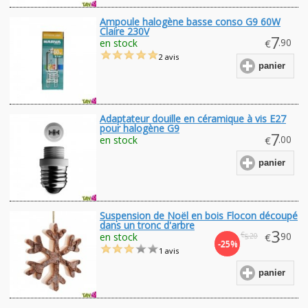
Ampoule halogène basse conso G9 60W
Claire 230V
7
.90
en stock
€
2 avis
panier
Adaptateur douille en céramique à vis E27
pour halogène G9
7
.00
en stock
€
panier
Suspension de Noël en bois Flocon découpé
dans un tronc d'arbre
3
€
.90
en stock
€
.20
5
-25%
1 avis
panier