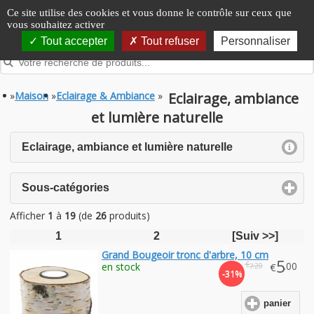
Panneau de gestion des cookies
Ce site utilise des cookies et vous donne le contrôle sur ceux que
vous souhaitez activer
Tout accepter
Tout refuser
Personnaliser
»
Maison
»
Eclairage & Ambiance
»
Eclairage, ambiance
et lumière naturelle
click to expand c
Eclairage, ambiance et lumière naturelle
click to expand contents
Sous-catégories
Afficher
1
à
19
(de
26
produits)
1
2
[Suiv >>]
Grand Bougeoir tronc d'arbre, 10 cm
5
€
.00
en stock
€
.20
7
-31%
panier