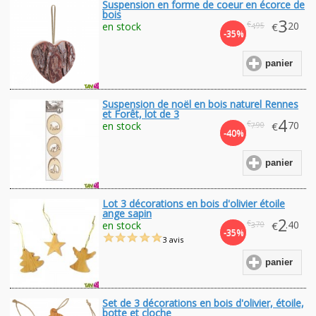
Suspension en forme de coeur en écorce de
bois
3
€
.20
en stock
€
.95
4
-35%
panier
Suspension de noël en bois naturel Rennes
et Forêt, lot de 3
4
€
.70
en stock
€
.90
7
-40%
panier
Lot 3 décorations en bois d'olivier étoile
ange sapin
2
€
.40
en stock
€
.70
3
-35%
3 avis
panier
Set de 3 décorations en bois d'olivier, étoile,
botte et cloche