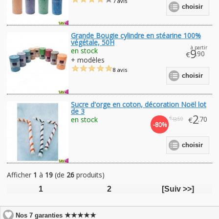
7 avis
choisir
Grande Bougie cylindre en stéarine 100%
végétale, 50H
à partir
en stock
9
.90
€
+ modèles
8 avis
choisir
Sucre d'orge en coton, décoration Noël lot
de 3
2
€
.70
en stock
€
.50
13
-80%
choisir
Afficher
1
à
19
(de
26
produits)
1
2
[Suiv >>]
★★★★★
Nos 7 garanties