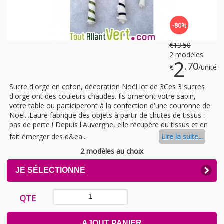
-80%
€
13
.50
2 modèles
2
.70
€
/unité
Sucre d'orge en coton, décoration Noël lot de 3Ces 3 sucres
d'orge ont des couleurs chaudes. Ils orneront votre sapin,
votre table ou participeront à la confection d'une couronne de
Noël...Laure fabrique des objets à partir de chutes de tissus :
pas de perte ! Depuis l'Auvergne, elle récupère du tissus et en
fait émerger des d&ea...
Lire la suite...
2 modèles au choix
CLICK
JE SÉLECTIONNE
TO
EXPAND
CONTENTS
QTE
AJOUT PANIER