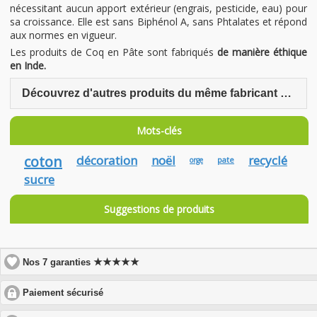
nécessitant aucun apport extérieur (engrais, pesticide, eau) pour
sa croissance. Elle est sans Biphénol A, sans Phtalates et répond
aux normes en vigueur.
Les produits de Coq en Pâte sont fabriqués
de manière éthique
en Inde.
Découvrez d'autres produits du même fabricant Coq en Pâte
Mots-clés
coton
décoration
noël
recyclé
pate
orge
sucre
Suggestions de produits
★★★★★
Nos 7 garanties
click
Paiement sécurisé
to