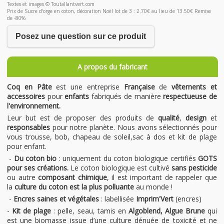
Textes et images © Toutallantvert.com
Prix de Sucre d'orge en coton, décoration Noël lot de 3 : 2.70€ au lieu de 13.50€ Remise
de -80%
Posez une question sur ce produit
A propos du fabricant
Coq en Pâte
est une entreprise
Française
de
vêtements et
accessoires
pour
enfants
fabriqués de manière
respectueuse de
l'environnement.
Leur but est de proposer des produits de
qualité
,
design
et
responsables
pour notre planète. Nous avons sélectionnés pour
vous trousse, bob, chapeau de soleil,sac à dos et kit de plage
pour enfant.
-
Du coton bio
: uniquement du coton biologique certifiés
GOTS
pour ses créations.
Le coton biologique est cultivé
sans pesticide
ou autre
composant chimique
, il est important de rappeler que
la
culture du coton est la plus polluante
au monde !
-
Encres saines et végétales
: labellisée
Imprim'Vert
(encres)
-
Kit de plage
: pelle, seau, tamis en
Algoblend, Algue Brune
qui
est une biomasse issue d’une culture dénuée de toxicité et ne