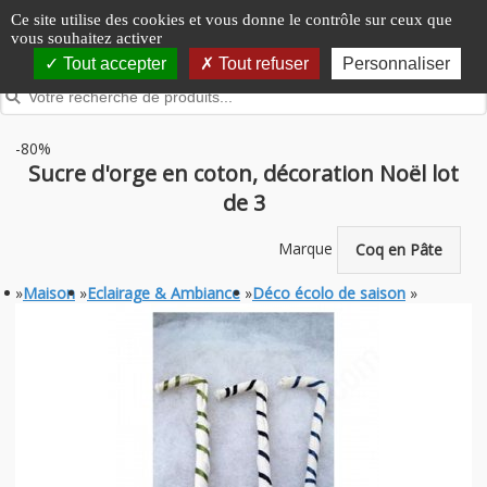
Panneau de gestion des cookies
Ce site utilise des cookies et vous donne le contrôle sur ceux que
vous souhaitez activer
Tout accepter
Tout refuser
Personnaliser
-80%
Sucre d'orge en coton, décoration Noël lot
de 3
Marque
Coq en Pâte
»
Maison
»
Eclairage & Ambiance
»
Déco écolo de saison
»