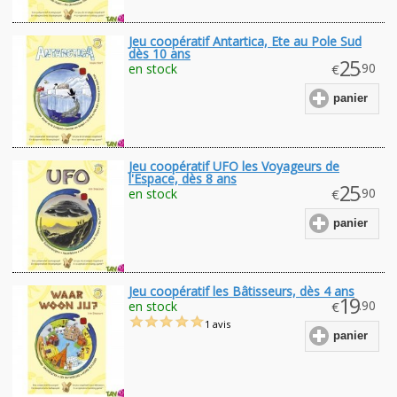
Jeu coopératif Antartica, Ete au Pole Sud
dès 10 ans
25
.90
en stock
€
panier
Jeu coopératif UFO les Voyageurs de
l'Espace, dès 8 ans
25
.90
en stock
€
panier
Jeu coopératif les Bâtisseurs, dès 4 ans
19
.90
en stock
€
1 avis
panier