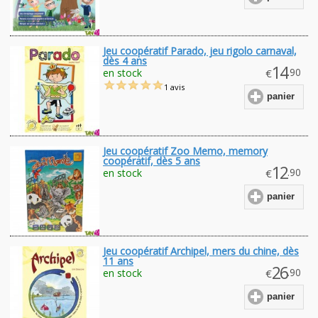
Jeu coopératif Parado, jeu rigolo carnaval,
dès 4 ans
14
.90
en stock
€
1 avis
panier
Jeu coopératif Zoo Memo, memory
coopératif, dès 5 ans
12
.90
en stock
€
panier
Jeu coopératif Archipel, mers du chine, dès
11 ans
26
.90
en stock
€
panier