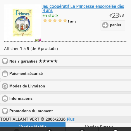
Jeu coopératif La Princesse ensorcelée dès
4 ans
23
.88
en stock
€
1 avis
panier
Afficher
1
à
9
(de
9
produits)
★★★★★
Nos 7 garanties
click
Paiement sécurisé
to
expand
click
Modes de Livraison
contents
to
expand
click
Informations
contents
to
expand
Promotions du moment
contents
TOUT ALLANT VERT © 2006/2026
Plus
Version Mobile
Version Bureau