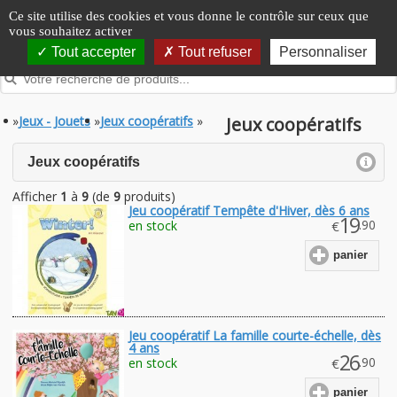
Panneau de gestion des cookies
Ce site utilise des cookies et vous donne le contrôle sur ceux que
vous souhaitez activer
Tout accepter
Tout refuser
Personnaliser
»
Jeux - Jouets
»
Jeux coopératifs
»
Jeux coopératifs
click to expand contents
Jeux coopératifs
Afficher
1
à
9
(de
9
produits)
Jeu coopératif Tempête d'Hiver, dès 6 ans
19
.90
en stock
€
panier
Jeu coopératif La famille courte-échelle, dès
4 ans
26
.90
en stock
€
panier