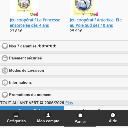
Jeu coopératif La Princesse
Jeu coopératif Antartica, Ete
ensorcelée dès 4 ans
au Pole Sud dès 10 ans
23.88€
25.90€
★★★★★
Nos 7 garanties
click
Paiement sécurisé
to
expand
click
Modes de Livraison
contents
to
expand
click
Informations
contents
to
expand
Promotions du moment
contents
TOUT ALLANT VERT © 2006/2026
Plus
Version Mobile
Version Bureau
Catégories
Mon compte
Aide
Panier