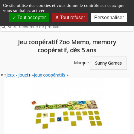
Panneau de gestion des cookies
Ce site utilise des cookies et vous donne le contrôle sur ceux que
vous souhaitez activer
Tout accepter
Tout refuser
Personnaliser
Jeu coopératif Zoo Memo, memory
coopératif, dès 5 ans
Marque
Sunny Games
»
Jeux - Jouets
»
Jeux coopératifs
»