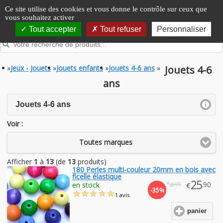
Panneau de gestion des cookies
Ce site utilise des cookies et vous donne le contrôle sur ceux que
vous souhaitez activer
Tout accepter
Tout refuser
Personnaliser
»
Jeux - Jouets
»
Jouets enfants
»
Jouets 4-6 ans
»
Jouets 4-6
ans
click to expand contents
Jouets 4-6 ans
Voir :
Toutes marques
Afficher
1
à
13
(de
13
produits)
180 Perles multi-couleur 20mm en bois avec
ficelle élastique
25
€
.90
en stock
€
.90
39
-35%
1 avis
panier