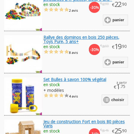
22
€
.90
en stock
€
.90
32
-30%
2 avis
panier
Rallye des dominos en bois 250 pièces,
Toys Pure, 5 ans+
19
€
.90
en stock
€
.50
28
-30%
8 avis
panier
Set Bulles à savon 100% végétal
à partir
en stock
1
.75
€
+ modèles
4 avis
choisir
Jeu de construction Fort en bois 80 pièces
Varis
25
€
.90
en stock
€
.45
39
-34%