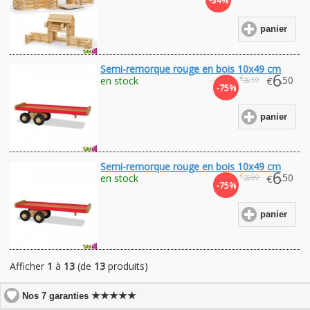
panier
Semi-remorque rouge en bois 10x49 cm
6
€
.50
en stock
€
.50
26
-75%
panier
Semi-remorque rouge en bois 10x49 cm
6
€
.50
en stock
€
.50
26
-75%
panier
Afficher
1
à
13
(de
13
produits)
★★★★★
Nos 7 garanties