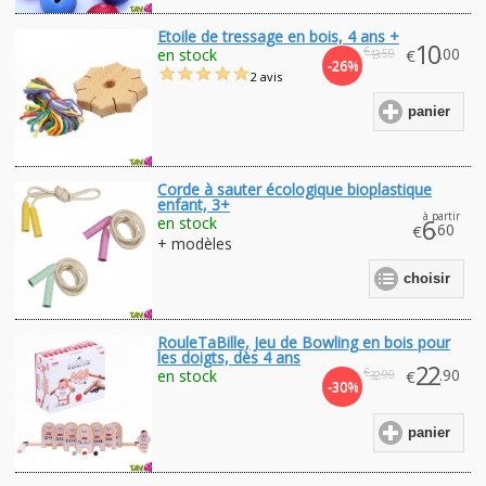
Etoile de tressage en bois, 4 ans +
10
€
.00
en stock
€
.50
13
-26%
2 avis
panier
Corde à sauter écologique bioplastique
enfant, 3+
à partir
en stock
6
.60
€
+ modèles
choisir
RouleTaBille, Jeu de Bowling en bois pour
les doigts, dès 4 ans
22
€
.90
en stock
€
.90
32
-30%
panier