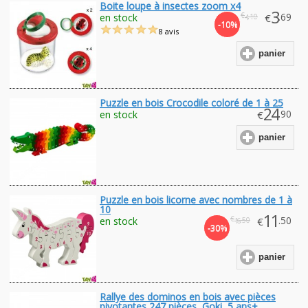
Boite loupe à insectes zoom x4
3
€
.69
en stock
€
.10
4
-10%
8 avis
panier
Puzzle en bois Crocodile coloré de 1 à 25
24
.90
en stock
€
panier
Puzzle en bois licorne avec nombres de 1 à
10
11
€
.50
en stock
€
.50
16
-30%
panier
Rallye des dominos en bois avec pièces
pivotantes 247 pièces, Goki, 5 ans+