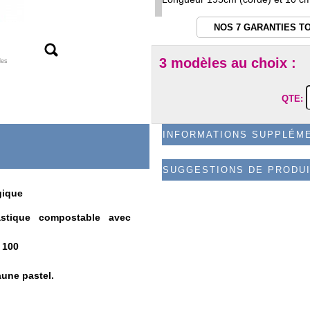
NOS 7 GARANTIES T
3 modèles au choix :
les
QTE:
INFORMATIONS SUPPLÉM
SUGGESTIONS DE PRODU
gique
stique compostable avec
 100
aune pastel.