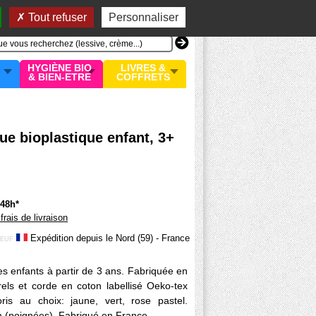
n compte
MON PANIER
0 article
Tout refuser
Personnaliser
HYGIÈNE BIO
LIVRES &
& BIEN-ETRE
COFFRETS
ue bioplastique enfant, 3+
/48h*
 frais de livraison
Expédition depuis le Nord (59) - France
EUF
es enfants à partir de 3 ans. Fabriquée en
els et corde en coton labellisé Oeko-tex
ris au choix: jaune, vert, rose pastel.
 (poignées). Fabriqué en France.