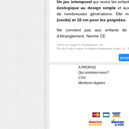
Un jeu intemporel
qui ravira les enfan
écologique au design simple
et aux
de nombreuses générations. Elle m
(corde) et 10 cm pour les poignées.
Ne convient pas aux enfants de
d'étranglement. Norme CE.
Textes et images © Toutallantvert.com
Prix de Corde à sauter écologique bioplastique enfant, 3+ : 
pose
A PROPOS
Qui sommes-nous?
CGV
Mentions légales