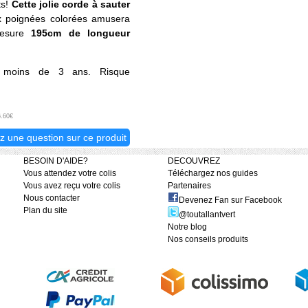
ts!
Cette jolie corde à sauter
 poignées colorées amusera
esure
195cm de longueur
 moins de 3 ans. Risque
6.60€
z une question sur ce produit
BESOIN D'AIDE?
DECOUVREZ
Vous attendez votre colis
Téléchargez nos guides
Vous avez reçu votre colis
Partenaires
Nous contacter
Devenez Fan sur Facebook
Plan du site
@toutallantvert
Notre blog
Nos conseils produits