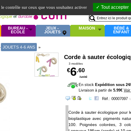
Mo
Tout accepter
e le contrôle sur ceux que vous souhaitez activer
BUREAU -
JEUX -
MAISON
BÉBÉ &
ECOLE
JOUETS
ENFANT
»
JOUETS 4-6 ANS
»
Corde à sauter écologiq
3 modèles
6
€
.60
/unité
En stock
Expédition sous 24
Livraison à partir de
5.99€
Voir
Réf.: 00007097
N
Corde à sauter écologique pour l
bioplastique avec pigments natur
100. Poignées colorées, 3 colo
Longueur 195cm (corde) et 10 cm