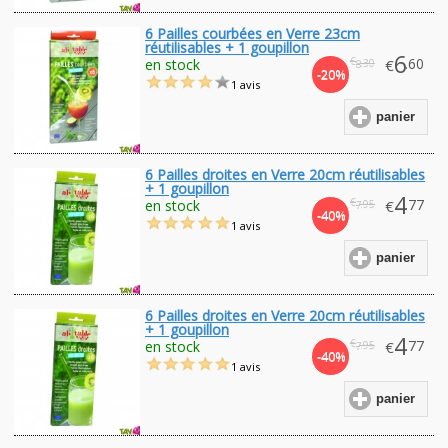
6 Pailles courbées en Verre 23cm
réutilisables + 1 goupillon
6
€
.60
en stock
€
.30
8
-20%
1 avis
panier
6 Pailles droites en Verre 20cm réutilisables
+ 1 goupillon
4
€
.77
en stock
€
.95
7
-40%
1 avis
panier
6 Pailles droites en Verre 20cm réutilisables
+ 1 goupillon
4
€
.77
en stock
€
.95
7
-40%
1 avis
panier