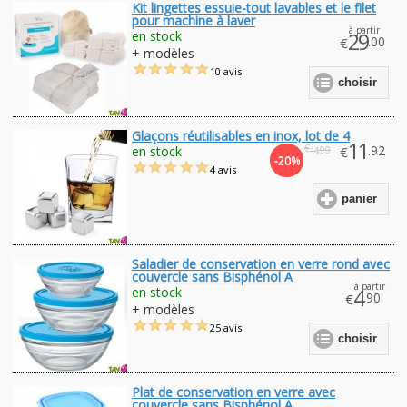
Kit lingettes essuie-tout lavables et le filet
pour machine à laver
à partir
en stock
29
.00
€
+ modèles
10 avis
choisir
Glaçons réutilisables en inox, lot de 4
11
€
.92
en stock
€
.90
14
-20%
4 avis
panier
Saladier de conservation en verre rond avec
couvercle sans Bisphénol A
à partir
en stock
4
.90
€
+ modèles
25 avis
choisir
Plat de conservation en verre avec
couvercle sans Bisphénol A