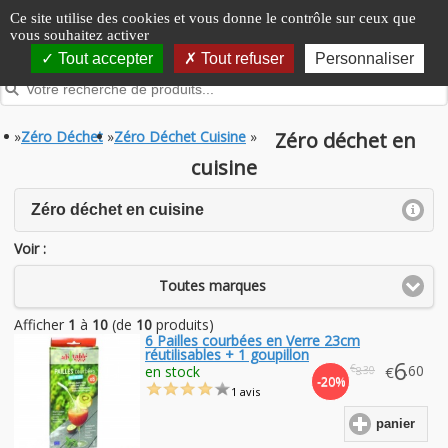
Panneau de gestion des cookies
Ce site utilise des cookies et vous donne le contrôle sur ceux que
vous souhaitez activer
Tout accepter
Tout refuser
Personnaliser
»
Zéro Déchet
»
Zéro Déchet Cuisine
»
Zéro déchet en
cuisine
click to expand contents
Zéro déchet en cuisine
Voir :
Toutes marques
Afficher
1
à
10
(de
10
produits)
6 Pailles courbées en Verre 23cm
réutilisables + 1 goupillon
6
€
.60
en stock
€
.30
8
-20%
1 avis
panier