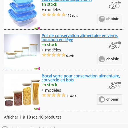
à partir
en stock
2
.80
€
+ modèles
116 avis
choisir
Pot de conservation alimentaire en verre,
bouchon en liège
à partir
en stock
3
.00
€
+ modèles
6 avis
choisir
Bocal verre pour conservation alimentaire,
couvercle en bois
à partir
en stock
8
.20
€
+ modèles
33 avis
choisir
Afficher
1
à
10
(de
10
produits)