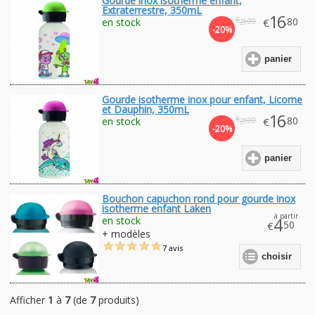
Gourde inox isotherme enfant,
Extraterrestre, 350mL
16
€
.80
en stock
€
.00
21
-20%
panier
Gourde isotherme inox pour enfant, Licorne
et Dauphin, 350mL
16
€
.80
en stock
€
.00
21
-20%
panier
Bouchon capuchon rond pour gourde inox
isotherme enfant Laken
à partir
en stock
4
.50
€
+ modèles
7 avis
choisir
Afficher
1
à
7
(de
7
produits)