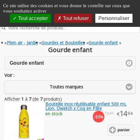
Panneau de gestion des cookies
Ce site utilise des cookies et vous donne le contrôle sur ceux que
vous souhaitez activer
Tout accepter
Tout refuser
Personnaliser
»
Plein air - Jardin
»
Gourdes et Bouteilles
»
Gourde enfant
»
Gourde enfant
click to expand contents
Gourde enfant
Voir :
Toutes marques
Afficher
1
à
7
(de
7
produits)
Bouteille inox réutilisable enfant 500 mL
Lion, Qwetch x Coq en Pâte
14
€
.94
en stock
€
.88
29
-50%
panier