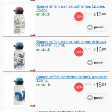
Gourde enfant en inox isotherme, Licorne,
350mL
16
€
.80
en stock
€
.00
21
-20%
panier
Gourde enfant en inox isotherme, Animaux
de la Mer, 350mL
16
€
.80
en stock
€
.00
21
-20%
panier
Gourde enfant isotherme en inox, Aquarium,
350mL
15
€
.84
en stock
€
.80
19
-20%
panier