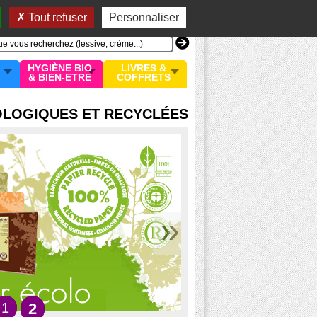
n compte
MON PANIER
0 article
Tout refuser
Personnaliser
HYGIÈNE BIO
LIVRES &
& BIEN-ETRE
COFFRETS
OLOGIQUES ET RECYCLÉES
»
1
2