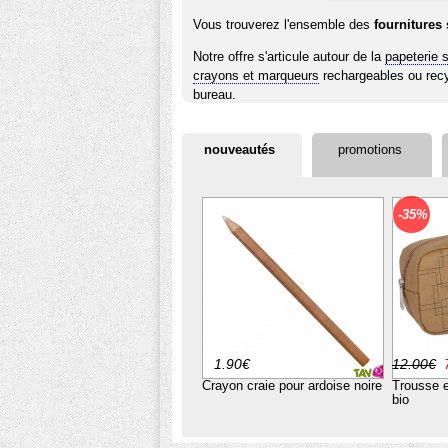
Vous trouverez l'ensemble des
fournitures 
Notre offre s'articule autour de la
papeterie 
crayons et marqueurs
rechargeables ou rec
bureau.
Pour la trousse, vous retrouverez tout le
pet
nouveautés
promotions
Nous avons sélectionné un ensemble de prod
l'autre, pour remplir le cartable de manière 
-35%
1.90€
12.00€
Crayon craie pour ardoise noire
Trousse e
bio