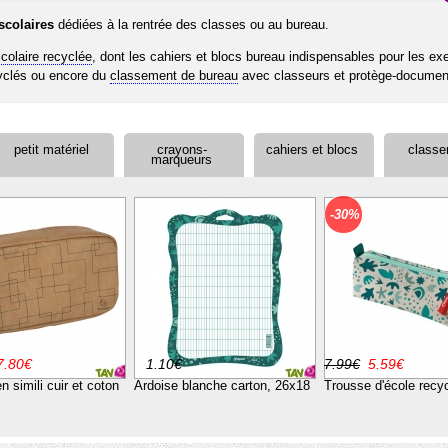
scolaires
dédiées à la rentrée des classes ou au bureau.
scolaire recyclée
, dont les cahiers et blocs bureau indispensables pour les ex
yclés ou encore du
classement de bureau
avec classeurs et protège-document
it matériel scolaire
dont les écoliers ont besoin pour le collage, la géométrie, l'
petit matériel
crayons-
cahiers et blocs
class
uits sains, recyclés, rechargeables et durables avec des matériaux solides q
marqueurs
écologique. La plupart des fournitures sont fabriquées en France.
-30%
7.80€
1.10€
7.99€
5.59€
n simili cuir et coton
Ardoise blanche carton, 26x18
Trousse d'école recy