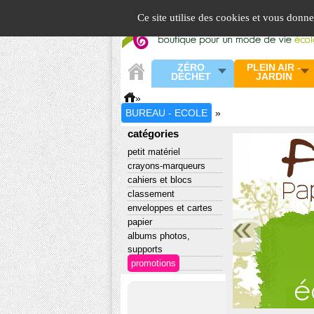
Panneau de gestion des cookies
Ce site utilise des cookies et vous donn
ZÉRO
PLEIN AIR -
DÉCHET
JARDIN
»
BUREAU - ECOLE
»
catégories
petit matériel
crayons-marqueurs
cahiers et blocs
classement
enveloppes et cartes
«
papier
albums photos,
supports
promotions