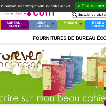
Mo
Tout accepter
e le contrôle sur ceux que vous souhaitez activer
BUREAU -
JEUX -
MAISON
BÉBÉ &
ECOLE
JOUETS
ENFANT
FOURNITURES DE BUREAU ÉC