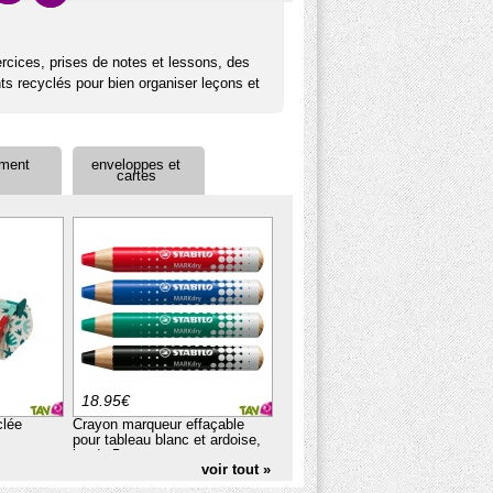
ercices, prises de notes et lessons, des
s recyclés pour bien organiser leçons et
écriture ou la peinture.
ement
enveloppes et
ue vous pourrez réutilisez d'une année sur
cartes
-71%
18.95€
3.40€
1.00€
clée
Crayon marqueur effaçable
Enveloppes recyclées 90
pour tableau blanc et ardoise,
couleur 120g Lot de 20,
lot de 5
Forever
voir tout »