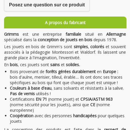
Posez une question sur ce produit
A propos du fabricant
Grimms
est une entreprise
familiale
situé en
Allemagne
spécialisé dans la
conception de jouets en bois
depuis 1978.
Les jouets en bois de Grimm's sont
simples
,
colorés
et souvent
associés à la pédagogie Montessori et Waldorf. Ils laissent une
grande place à l'imagination, l'inventivité.
En
bois
, ces jouets sont
sains
et
solides.
Bois provenant de
forêts gérées durablement
en
Europe :
bois d'aulne, merisier, tilleul, érable.... Ils ont donc ses traces
spécifiques au bois qui font que chaque jouet est unique !
Couleurs à base d'eau
, sans solvants et résistants à la salive.
Pas de vernis
utilisés !
Certifications
EN 71
(norme jouet)
et
CPSIA/ASTM 963
(norme sécurité pour les jouets), ainsi que
CE
(norme
européenne)
Coopération
avec des personnes
handicapées
pour quelques
jouets
La conception des produits est faite dans le
respect de