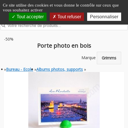
Panneau de gestion des cookies
Ce site utilise des cookies et vous donne le contrôle sur ceux que
vous souhaitez activer
Tout accepter
Tout refuser
Personnaliser
-50%
Porte photo en bois
Marque
Grimms
»
Bureau - Ecole
»
Albums photos, supports
»