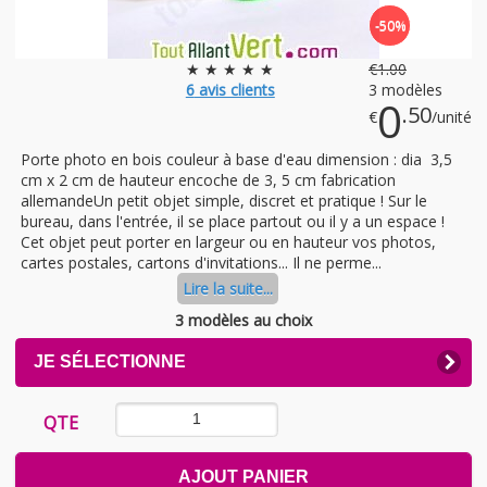
-50%
★ ★ ★ ★ ★
€
1
.00
6
avis clients
3 modèles
0
.50
€
/unité
Porte photo en bois couleur à base d'eau dimension : dia 3,5
cm x 2 cm de hauteur encoche de 3, 5 cm fabrication
allemandeUn petit objet simple, discret et pratique ! Sur le
bureau, dans l'entrée, il se place partout ou il y a un espace !
Cet objet peut porter en largeur ou en hauteur vos photos,
cartes postales, cartons d'invitations... Il ne perme...
Lire la suite...
3 modèles au choix
CLICK
JE SÉLECTIONNE
TO
EXPAND
CONTENTS
QTE
AJOUT PANIER