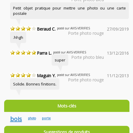
Petit objet pratique pour mettre une photo ou une carte
postale
Beraud C.
posté sur AVIS-VERIFIES
27/09/2019
Porte photo rouge
.hhgh
Parra L.
posté sur AVIS-VERIFIES
13/12/2016
Porte photo bleu
super
Maguin Y.
posté sur AVIS-VERIFIES
11/12/2013
Porte photo rouge
Solide. Bonnes finitions.
Mots-clés
bois
porte
photo
Suggestions de produits