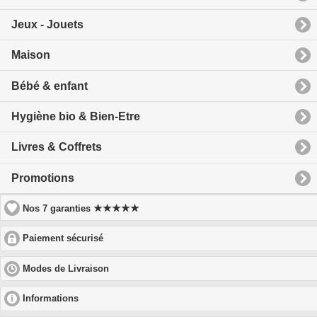
Jeux - Jouets
Maison
Bébé & enfant
Hygiène bio & Bien-Etre
Livres & Coffrets
Promotions
★★★★★
Nos 7 garanties
click
Paiement sécurisé
to
expand
click
Modes de Livraison
contents
to
expand
click
Informations
contents
to