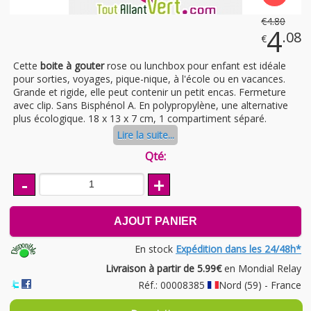
€
4
.80
4
.08
€
​Cette
boite à gouter
rose ou lunchbox pour enfant est idéale
pour sorties, voyages, pique-nique, à l'école ou en vacances.
Grande et rigide, elle peut contenir un petit encas. Fermeture
avec clip. Sans Bisphénol A. En polypropylène, une alternative
plus écologique. 18 x 13 x 7 cm, 1 compartiment séparé.
Lire la suite...
Qté:
-
+
AJOUT PANIER
En stock
Expédition dans les 24/48h*
Livraison à partir de 5.99€
en Mondial Relay
Réf.: 00008385
Nord (59) - France