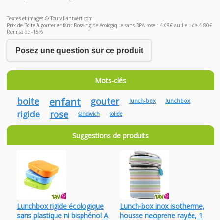
Textes et images © Toutallantvert.com
Prix de Boite à gouter enfant Rose rigide écologique sans BPA rose : 4.08€ au lieu de 4.80€
Remise de -15%
Posez une question sur ce produit
Mots-clés
boite
enfant
gouter
lunch-box
lunchbox
rigide
rose
sandwich
solide
Suggestions de produits
Lunchbox rigide écologique
Lunch-box inox isotherme,
sans plastique ni bisphénol A
housse neoprene rayée, 1