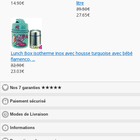
14.90€
litre
39.50€
27.65€
Lunch Box isotherme inox avec housse turquoise avec bébé
flamenco, ...
32.90€
23.03€
★★★★★
Nos 7 garanties
click
Paiement sécurisé
to
expand
click
Modes de Livraison
contents
to
expand
click
Informations
contents
to
expand