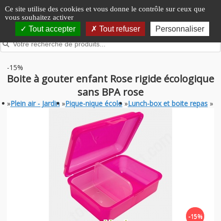
Panneau de gestion des cookies
Ce site utilise des cookies et vous donne le contrôle sur ceux que
vous souhaitez activer
Tout accepter
Tout refuser
Personnaliser
-15%
Boite à gouter enfant Rose rigide écologique
sans BPA rose
»
Plein air - Jardin
»
Pique-nique écolo
»
Lunch-box et boite repas
»
-15%