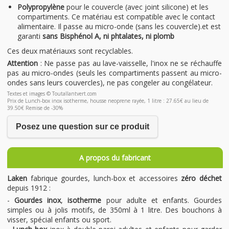
Polypropylène
pour le couvercle (avec joint silicone) et les
compartiments. Ce matériau est compatible avec le contact
alimentaire. Il passe au micro-onde (sans les couvercle).et est
garanti
sans Bisphénol A, ni phtalates, ni plomb
Ces deux matériauxs sont recyclables.
Attention
: Ne passe pas au lave-vaisselle, l'inox ne se réchauffe
pas au micro-ondes (seuls les compartiments passent au micro-
ondes sans leurs couvercles), ne pas congeler au congélateur.
Textes et images © Toutallantvert.com
Prix de Lunch-box inox isotherme, housse neoprene rayée, 1 litre : 27.65€ au lieu de
39.50€ Remise de -30%
Posez une question sur ce produit
A propos du fabricant
Laken
fabrique gourdes, lunch-box et accessoires
zéro déchet
depuis 1912 :
-
Gourdes inox
,
isotherme
pour adulte et enfants. Gourdes
simples ou à jolis motifs, de 350ml à 1 litre. Des bouchons à
visser, spécial enfants ou sport.