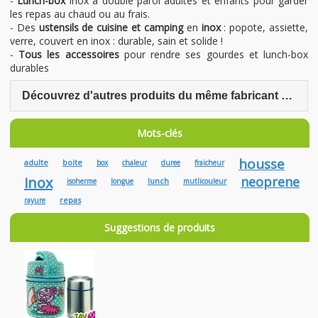
-
Lunch-box
inox à double paroi adultes et enfants pour garder
les repas au chaud ou au frais.
- Des
ustensils de cuisine et camping
en
inox
: popote, assiette,
verre, couvert en inox : durable, sain et solide !
-
Tous les accessoires
pour rendre ses gourdes et lunch-box
durables
Découvrez d'autres produits du même fabricant Laken
Mots-clés
housse
adulte
boite
box
chaleur
duree
fraicheur
inox
neoprene
lunch
isoherme
longue
mutlicouleur
repas
rayure
Suggestions de produits