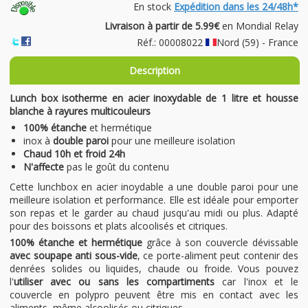
En stock
Expédition dans les 24/48h*
Livraison à partir de 5.99€
en Mondial Relay
Réf.: 00008022
Nord (59) - France
Description
Lunch box isotherme en acier inoxydable de 1 litre et housse
blanche à rayures multicouleurs
100% étanche
et hermétique
inox à
double paroi
pour une meilleure isolation
Chaud 10h et froid 24h
N'affecte
pas le goût du contenu
Cette lunchbox en acier inoydable a une double paroi pour une
meilleure isolation et performance. Elle est idéale pour emporter
son repas et le garder au chaud jusqu'au midi ou plus. Adapté
pour des boissons et plats alcoolisés et citriques.
100% étanche et hermétique
grâce à son couvercle dévissable
avec soupape anti sous-vide
, ce porte-aliment peut contenir des
denrées solides ou liquides, chaude ou froide. Vous pouvez
l'
utiliser avec ou sans les compartiments
car l'inox et le
couvercle en polypro peuvent être mis en contact avec les
aliments, même alcoolisés ou citriques.