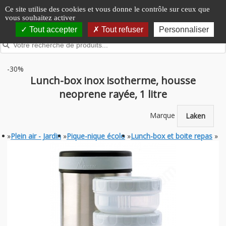
Panneau de gestion des cookies
Ce site utilise des cookies et vous donne le contrôle sur ceux que
vous souhaitez activer
Tout accepter
Tout refuser
Personnaliser
-30%
Lunch-box inox isotherme, housse
neoprene rayée, 1 litre
Marque
Laken
»
Plein air - Jardin
»
Pique-nique écolo
»
Lunch-box et boite repas
»