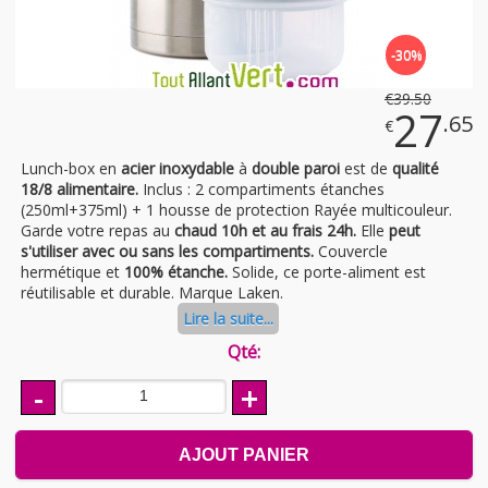
-30%
€
39
.50
27
.65
€
Lunch-box en
acier inoxydable
à
double paroi
est de
qualité
18/8 alimentaire.
Inclus : 2 compartiments étanches
(250ml+375ml) + 1 housse de protection Rayée multicouleur.
Garde votre repas au
chaud 10h et au frais 24h.
Elle
peut
s'utiliser avec ou sans les compartiments.
Couvercle
hermétique et
100% étanche.
Solide, ce porte-aliment est
réutilisable et durable. Marque Laken.
Lire la suite...
Qté:
-
+
AJOUT PANIER