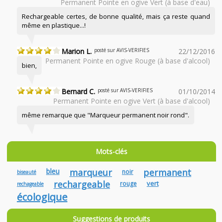
Permanent Pointe en ogive Vert (à base d'eau)
Rechargeable certes, de bonne qualité, mais ça reste quand
même en plastique...!
Marion L.
posté sur AVIS-VERIFIES
22/12/2016
Permanent Pointe en ogive Rouge (à base d'alcool)
bien,
Bernard C.
posté sur AVIS-VERIFIES
01/10/2014
Permanent Pointe en ogive Vert (à base d'alcool)
même remarque que "Marqueur permanent noir rond".
Mots-clés
bleu
marqueur
permanent
noir
biseauté
rechargeable
vert
rouge
rechageable
écologique
Suggestions de produits