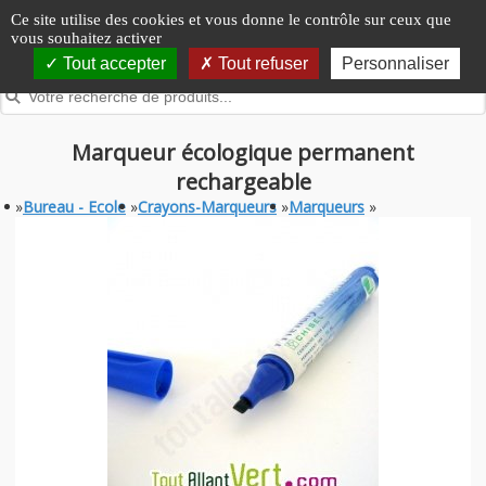
Panneau de gestion des cookies
Ce site utilise des cookies et vous donne le contrôle sur ceux que
vous souhaitez activer
Tout accepter
Tout refuser
Personnaliser
Marqueur écologique permanent
rechargeable
»
Bureau - Ecole
»
Crayons-Marqueurs
»
Marqueurs
»