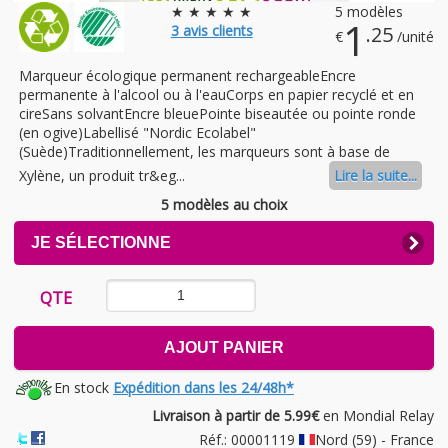
★ ★ ★ ★ ★
5 modèles
1
3
avis clients
.25
€
/unité
Marqueur écologique permanent rechargeableEncre
permanente à l'alcool ou à l'eauCorps en papier recyclé et en
cireSans solvantEncre bleuePointe biseautée ou pointe ronde
(en ogive)Labellisé "Nordic Ecolabel"
(Suède)Traditionnellement, les marqueurs sont à base de
Xylène, un produit tr&eg...
Lire la suite...
5 modèles au choix
CLICK
JE SÉLECTIONNE
TO
EXPAND
CONTENTS
QTE
AJOUT PANIER
En stock
Expédition dans les 24/48h*
Livraison à partir de 5.99€
en Mondial Relay
Réf.: 00001119
Nord (59) - France