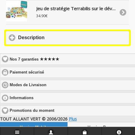
Jeu de stratégie Terrabilis sur le développement durable, 14 ans+
34.90€
click
Description
to
expand
contents
★★★★★
Nos 7 garanties
click
Paiement sécurisé
to
expand
click
Modes de Livraison
contents
to
expand
click
Informations
contents
to
expand
Promotions du moment
contents
TOUT ALLANT VERT © 2006/2026
Plus
Version Mobile
Version Bureau