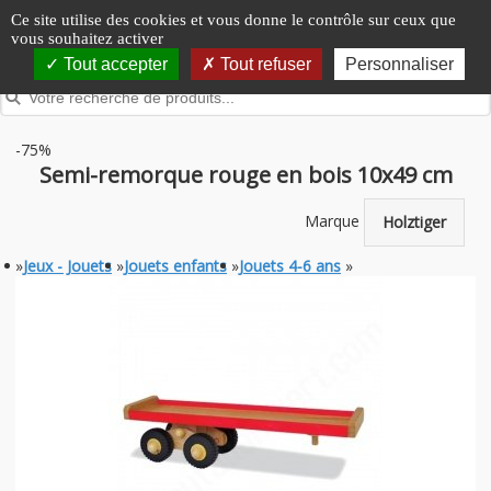
Panneau de gestion des cookies
Ce site utilise des cookies et vous donne le contrôle sur ceux que
vous souhaitez activer
Tout accepter
Tout refuser
Personnaliser
-75%
Semi-remorque rouge en bois 10x49 cm
Marque
Holztiger
»
Jeux - Jouets
»
Jouets enfants
»
Jouets 4-6 ans
»