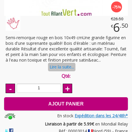
-75%
€
26
.50
6
.50
€
Semi-remorque rouge en bois 10x49 cmUne grande figurine en
bois d'une suprenante qualité! Bois d'érable : un matériau
durable Résultat d'une excellente qualité artisanale: Tourné, fait
et peint à la main Sain pour vos enfants et écologique: Peinture
à l'eau non toxique et finition peinture satin&eac...
Lire la suite...
Qté:
-
+
AJOUT PANIER
En stock
Expédition dans les 24/48h*
Livraison à partir de 5.99€
en Mondial Relay
Réf.: 00003014
Nord (59) - France