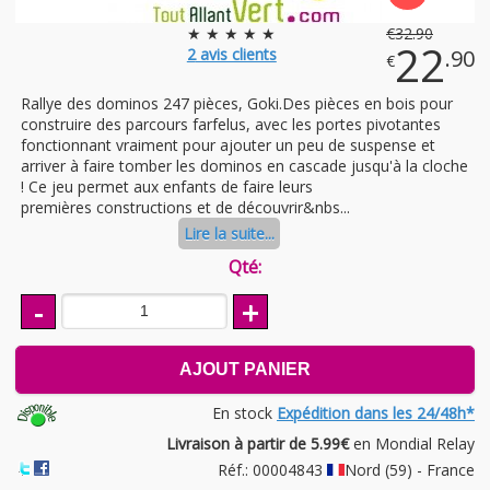
★ ★ ★ ★ ★
€
32
.90
22
2
avis clients
.90
€
Rallye des dominos 247 pièces, Goki.Des pièces en bois pour
construire des parcours farfelus, avec les portes pivotantes
fonctionnant vraiment pour ajouter un peu de suspense et
arriver à faire tomber les dominos en cascade jusqu'à la cloche
! Ce jeu permet aux enfants de faire leurs
premières constructions et de découvrir&nbs...
Lire la suite...
Qté:
-
+
AJOUT PANIER
En stock
Expédition dans les 24/48h*
Livraison à partir de 5.99€
en Mondial Relay
Réf.: 00004843
Nord (59) - France