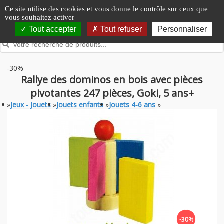
Panneau de gestion des cookies
Ce site utilise des cookies et vous donne le contrôle sur ceux que
vous souhaitez activer
Tout accepter
Tout refuser
Personnaliser
-30%
Rallye des dominos en bois avec pièces
pivotantes 247 pièces, Goki, 5 ans+
»
Jeux - Jouets
»
Jouets enfants
»
Jouets 4-6 ans
»
-30%