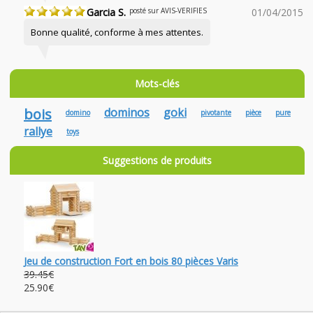
Garcia S.
posté sur AVIS-VERIFIES
01/04/2015
Bonne qualité, conforme à mes attentes.
Mots-clés
bois
dominos
goki
domino
pivotante
pièce
pure
rallye
toys
Suggestions de produits
Jeu de construction Fort en bois 80 pièces Varis
39.45€
25.90€