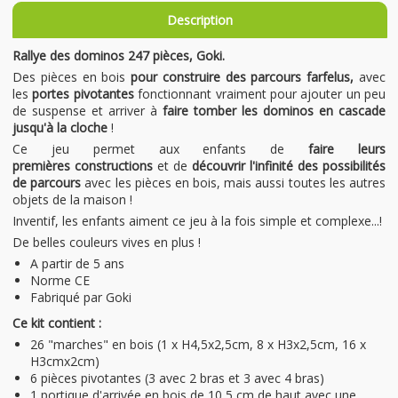
Description
Rallye des dominos 247 pièces, Goki.
Des pièces en bois
pour construire des parcours farfelus,
avec
les
portes pivotantes
fonctionnant vraiment pour ajouter un peu
de suspense et arriver à
faire tomber les dominos en cascade
jusqu'à la cloche
!
Ce jeu permet aux enfants de
faire leurs
premières constructions
et de
découvrir l'infinité des possibilités
de parcours
avec les pièces en bois, mais aussi toutes les autres
objets de la maison !
Inventif, les enfants aiment ce jeu à la fois simple et complexe...!
De belles couleurs vives en plus !
A partir de 5 ans
Norme CE
Fabriqué par Goki
Ce kit contient :
26 "marches" en bois (1 x H4,5x2,5cm, 8 x H3x2,5cm, 16 x
H3cmx2cm)
6 pièces pivotantes (3 avec 2 bras et 3 avec 4 bras)
1 portique d'arrivée en bois de 10,5 cm de haut avec une