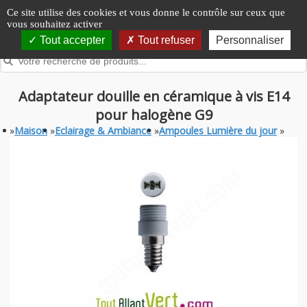
Panneau de gestion des cookies
Ce site utilise des cookies et vous donne le contrôle sur ceux que
vous souhaitez activer
Tout accepter
Tout refuser
Personnaliser
Adaptateur douille en céramique à vis E14
pour halogène G9
»
Maison
»
Eclairage & Ambiance
»
Ampoules Lumière du jour
»