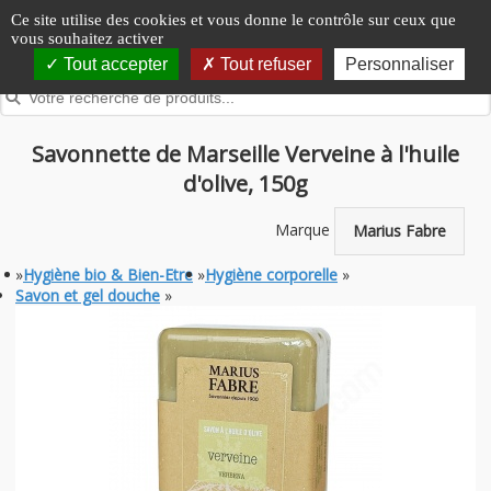
Panneau de gestion des cookies
Ce site utilise des cookies et vous donne le contrôle sur ceux que
vous souhaitez activer
Tout accepter
Tout refuser
Personnaliser
Savonnette de Marseille Verveine à l'huile
d'olive, 150g
Marque
Marius Fabre
»
Hygiène bio & Bien-Etre
»
Hygiène corporelle
»
Savon et gel douche
»