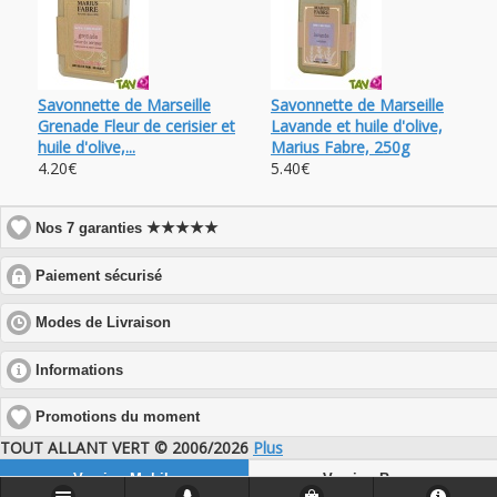
Savonnette de Marseille
Savonnette de Marseille
Grenade Fleur de cerisier et
Lavande et huile d'olive,
huile d'olive,...
Marius Fabre, 250g
4.20€
5.40€
★★★★★
Nos 7 garanties
click
Paiement sécurisé
to
expand
click
Modes de Livraison
contents
to
expand
click
Informations
contents
to
expand
Promotions du moment
contents
TOUT ALLANT VERT © 2006/2026
Plus
Version Mobile
Version Bureau