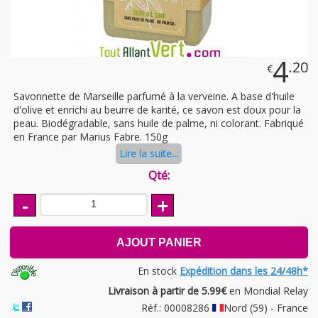
4
.20
€
Savonnette de Marseille parfumé à la verveine. A base d'huile
d'olive et enrichi au beurre de karité, ce savon est doux pour la
peau. Biodégradable, sans huile de palme, ni colorant. Fabriqué
en France par Marius Fabre. 150g
Lire la suite...
Qté:
-
+
AJOUT PANIER
En stock
Expédition dans les 24/48h*
Livraison à partir de 5.99€
en Mondial Relay
Réf.: 00008286
Nord (59) - France