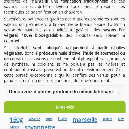
s'efforce de maintenir une
fabrication traditionnelle
de ces
savons. Un savoir-faire devenu rare dans le respect des
techniques de saponification en chaudron.
Savoir-faire, patience et qualités des matières premières sont les
valeurs qui permettent à la savonnerie Marius Fabre d'offrir un
savon de Marseille aux qualités inégalées : des
savons Pur
végétal
,
100% biodégradable
, des produits sans solvant ni
colorant.
Ses produits sont
fabriqués uniquement à partir d'huiles
végétales,
dont la
précieuse huile d'olive, l'huile de tournesol ou
de coprah
. Les savons ne contiennent ni phosphates, ni produits
de synthèse, ni colorant. Ils ne polluent pas les rivières et
contribuent ainsi à la préservation de notre environnement. C'est
cette pureté exceptionnelle qui lui confère ses vertus pour la
peau et en fait un des meilleurs amis de l'environnement !
Découvrez d'autres produits du même fabricant Marius Fabre
Mots-clés
150g
marseille
huile
Verveine
fabre
maruis
olive
savonnette
savon