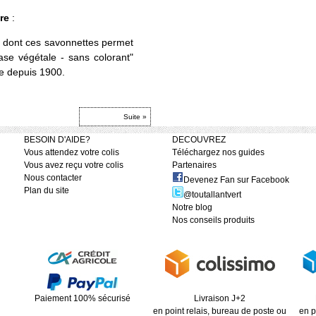
bre
:
 dont ces savonnettes permet
ase végétale - sans colorant"
re depuis 1900.
Suite »
BESOIN D'AIDE?
DECOUVREZ
Vous attendez votre colis
Téléchargez nos guides
Vous avez reçu votre colis
Partenaires
Nous contacter
Devenez Fan sur Facebook
Plan du site
@toutallantvert
Notre blog
Nos conseils produits
Paiement 100% sécurisé
Livraison J+2
en point relais, bureau de poste ou
en p