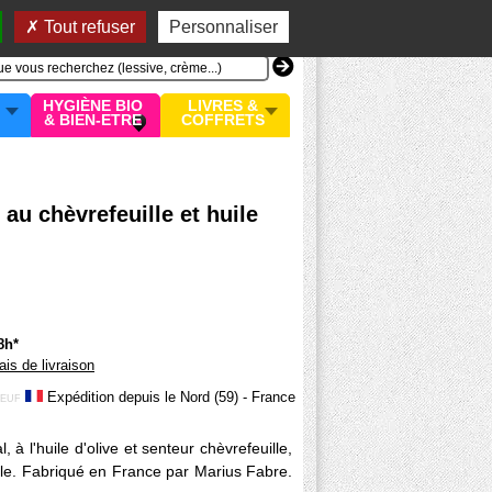
n compte
MON PANIER
0 article
Tout refuser
Personnaliser
HYGIÈNE BIO
LIVRES &
& BIEN-ETRE
COFFRETS
au chèvrefeuille et huile
8h*
rais de livraison
Expédition depuis le Nord (59) - France
EUF
 à l'huile d'olive et senteur chèvrefeuille,
le. Fabriqué en France par Marius Fabre.