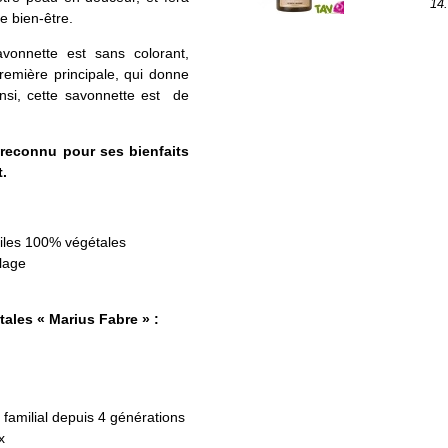
14
 bien-être.
vonnette est sans colorant,
 première principale, qui donne
nsi, cette savonnette est de
 reconnu pour ses bienfaits
t.
iles 100% végétales
lage
ales « Marius Fabre » :
e familial depuis 4 générations
x