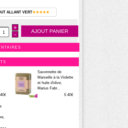
OUT ALLANT VERT
★★★★★
+
-
ENTAIRES
ITS
Savonnette de
Marseille à la Violette
et huile d'olive,
Marius Fabr...
.40€
5.40€
s
re,