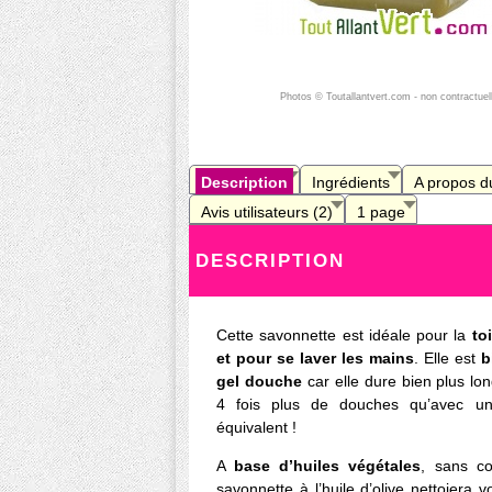
Photos © Toutallantvert.com - non contractuel
Description
Ingrédients
A propos du
Avis utilisateurs (2)
1 page
DESCRIPTION
Cette savonnette est idéale pour la
to
et pour se laver les mains
. Elle est
b
gel douche
car elle dure bien plus l
4 fois plus de douches qu’avec un
équivalent !
A
base d’huiles végétales
, sans co
savonnette à l’huile d’olive nettoiera 