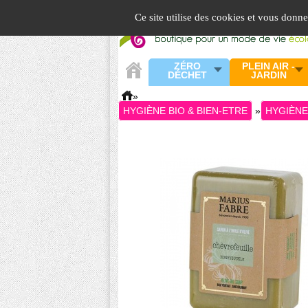
Panneau de gestion des cookies
Ce site utilise des cookies et vous donn
ZÉRO
PLEIN AIR -
DÉCHET
JARDIN
»
HYGIÈNE BIO & BIEN-ETRE
»
HYGIÈN