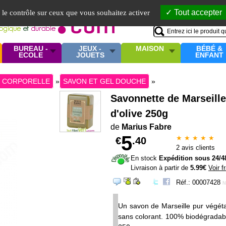
Mo
Tout accepter
e le contrôle sur ceux que vous souhaitez activer
BUREAU -
JEUX -
MAISON
BÉBÉ &
ECOLE
JOUETS
ENFANT
E CORPORELLE
»
SAVON ET GEL DOUCHE
»
Savonnette de Marseille 
d'olive 250g
de
Marius Fabre
5
★ ★ ★ ★ ★
€
.40
2
avis clients
En stock
Expédition sous 24/4
Livraison à partir de
5.99€
Voir f
Réf.: 00007428
N
Un savon de Marseille pur végétal,
sans colorant. 100% biodégradab