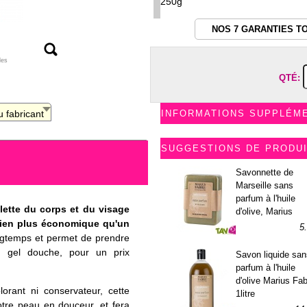
250g
NOS 7 GARANTIES T
les
QTÉ:
 fabricant
INFORMATIONS SUPPLÉM
SUGGESTIONS DE PRODU
Savonnette de
Marseille sans
parfum à l'huile
ilette du corps et du visage
d'olive, Marius
ien plus économique qu'un
Fabre...
5
ongtemps et permet de prendre
 gel douche, pour un prix
Savon liquide san
parfum à l'huile
d'olive Marius Fab
lorant ni conservateur, cette
1litre
votre peau en douceur, et fera