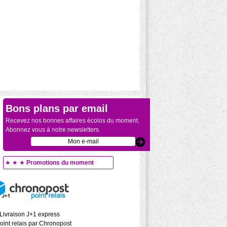
Bons plans par email
Recevez nos bonnes affaires écolos du moment.
Abonnez vous à notre newsletters.
★ ★ ★
Promotions du moment
Livraison J+1 express
oint relais par Chronopost