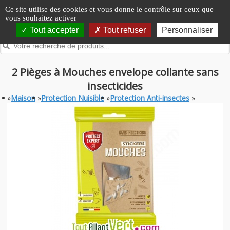
Panneau de gestion des cookies
Ce site utilise des cookies et vous donne le contrôle sur ceux que
vous souhaitez activer
Tout accepter
Tout refuser
Personnaliser
2 Pièges à Mouches envelope collante sans
insecticides
»
Maison
»
Protection Nuisible
»
Protection Anti-insectes
»