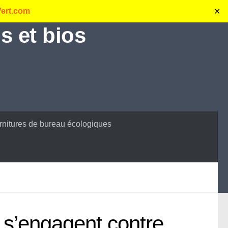
Vert.com
✕
s et bios
rnitures de bureau écologiques
 s’engagent contre