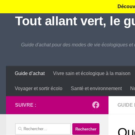
Découvr
Skip to content
Tout allant vert, le 
Guide d'achat pour des modes de vie écologiques et 
Guide d’achat
Vivre sain et écologique à la maison
Voyager et sortir écolo
Santé et environnement
No
SUIVRE :
GUIDE
Rechercher :
Que