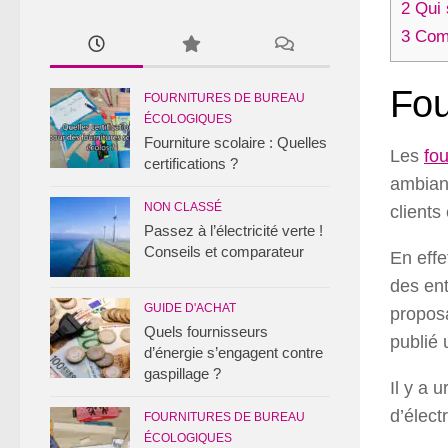
2
Qui 
3
Comme
Fou
FOURNITURES DE BUREAU
ÉCOLOGIQUES
Fourniture scolaire : Quelles
Les
fou
certifications ?
ambiant
NON CLASSÉ
clients
Passez à l’électricité verte !
Conseils et comparateur
En effe
des ent
GUIDE D'ACHAT
proposa
Quels fournisseurs
publié 
d’énergie s’engagent contre
gaspillage ?
Il y a 
d’électr
FOURNITURES DE BUREAU
ÉCOLOGIQUES