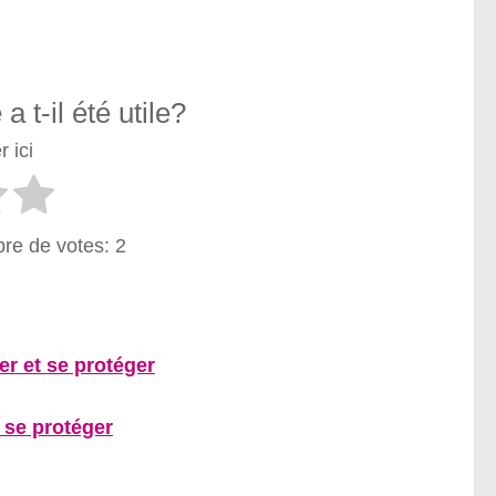
a t-il été utile?
 ici
re de votes:
2
er et se protéger
 se protéger