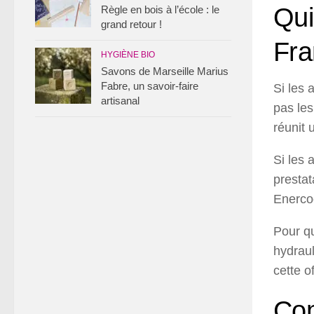
Qui
Règle en bois à l’école : le
grand retour !
Fra
HYGIÈNE BIO
Savons de Marseille Marius
Fabre, un savoir-faire
Si les 
artisanal
pas les
réunit 
Si les 
prestat
Enerco
Pour qu
hydraul
cette o
Com