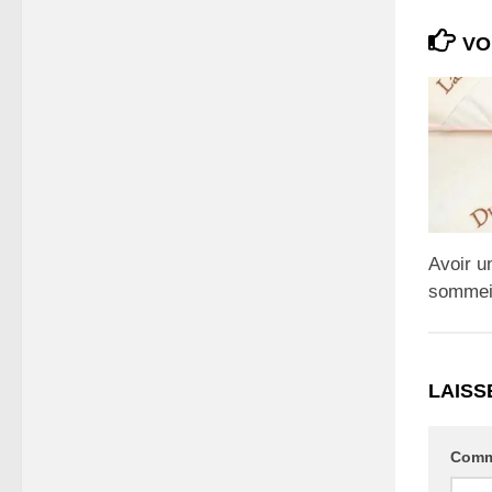
VO
Avoir u
sommei
LAISS
Comm