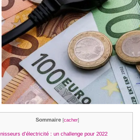
Sommaire
[
cacher
]
isseurs d’électricité : un challenge pour 2022