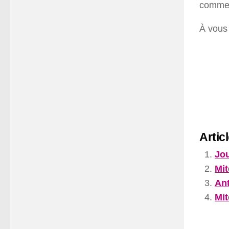
comme l
À vous 
Artic
Jou
Mit
Ant
Mit