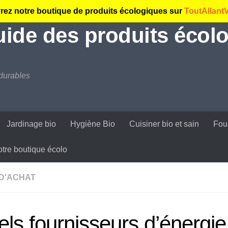
ez notre boutique de produits écologiques sur
ToutAllant
guide des produits écolo
durables
Jardinage bio
Hygiène Bio
Cuisiner bio et sain
Fou
tre boutique écolo
 D'ACHAT
ls fournisseurs d’énergie