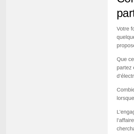
part
Votre f
quelqu
propose
Que ce 
partez 
d’élect
Combien
lorsque
L’engag
l’affai
chercha