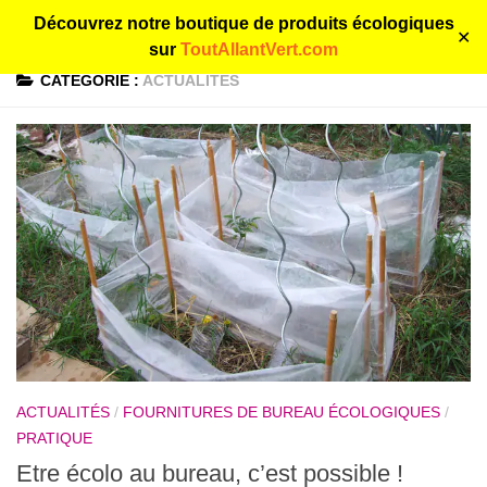
Découvrez notre boutique de produits écologiques
Tout allant vert, le guide des produits écolos et bios
Skip to content
✕
sur
ToutAllantVert.com
CATÉGORIE :
ACTUALITÉS
ACTUALITÉS
/
FOURNITURES DE BUREAU ÉCOLOGIQUES
/
PRATIQUE
Etre écolo au bureau, c’est possible !