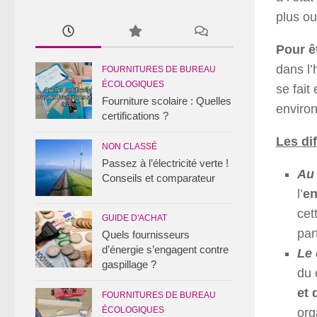
plus o
Pour ê
dans l’
FOURNITURES DE BUREAU
ÉCOLOGIQUES
se fait
Fourniture scolaire : Quelles
enviro
certifications ?
Les di
NON CLASSÉ
Passez à l’électricité verte !
Au 
Conseils et comparateur
l’
en
cet
GUIDE D'ACHAT
par
Quels fournisseurs
d’énergie s’engagent contre
Le 
gaspillage ?
du 
et 
FOURNITURES DE BUREAU
ÉCOLOGIQUES
or