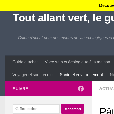
Découvr
Skip to content
Tout allant vert, le 
Guide d'achat pour des modes de vie écologiques et 
Guide d’achat
Vivre sain et écologique à la maison
Voyager et sortir écolo
Santé et environnement
No
SUIVRE :
ACTUA
Rechercher :
Pât