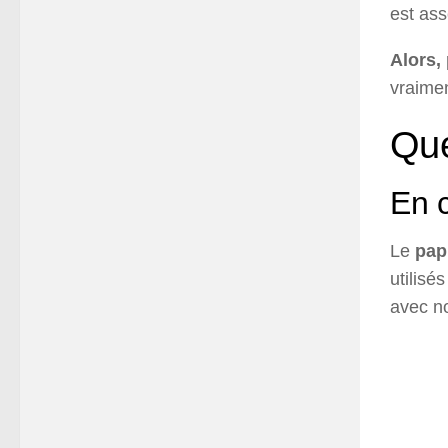
est as
Alors,
vraimen
Que
En c
Le
pap
utilisé
avec no