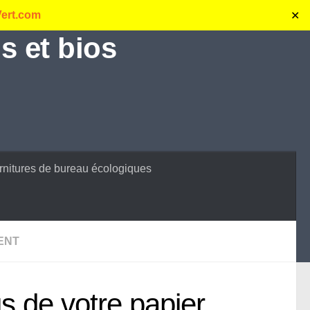
Vert.com
✕
s et bios
rnitures de bureau écologiques
ENT
s de votre papier