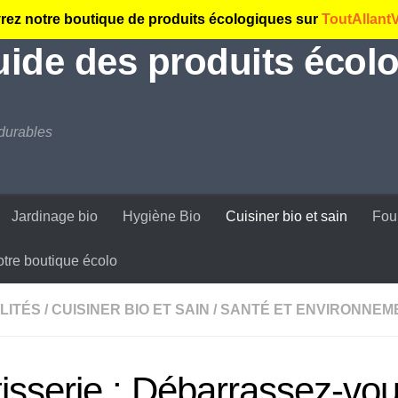
ez notre boutique de produits écologiques sur
ToutAllant
guide des produits écolo
durables
Jardinage bio
Hygiène Bio
Cuisiner bio et sain
Fou
tre boutique écolo
LITÉS
/
CUISINER BIO ET SAIN
/
SANTÉ ET ENVIRONNEM
isserie : Débarrassez-vou