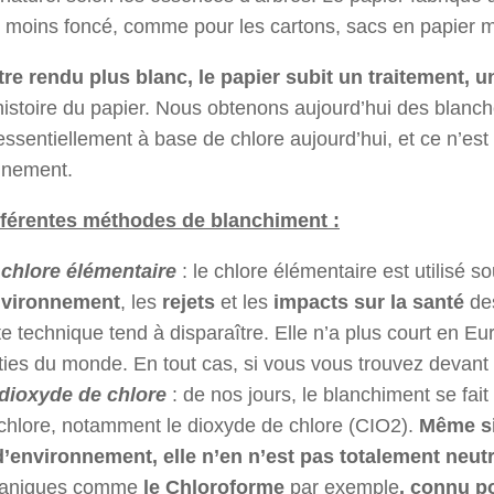
u moins foncé, comme pour les cartons, sacs en papier 
tre rendu plus blanc, le papier subit un traitement, 
histoire du papier. Nous obtenons aujourd’hui des blanc
 essentiellement à base de chlore aujourd’hui, et ce n’e
nnement.
fférentes méthodes de blanchiment :
chlore élémentaire
: le chlore élémentaire est utilisé 
vironnement
, les
rejets
et les
impacts sur la santé
des
te technique tend à disparaître. Elle n’a plus court en E
ties du monde. En tout cas, si vous vous trouvez devant 
dioxyde de chlore
: de nos jours, le blanchiment se fait
chlore, notamment le dioxyde de chlore (CIO2).
Même si
d’environnement, elle n’en n’est pas totalement neut
ganiques comme
le Chloroforme
par exemple
, connu p