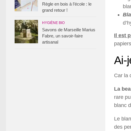
Règle en bois à l’école : le
bla
grand retour !
Bla
d’h
HYGIÈNE BIO
Savons de Marseille Marius
Il est 
Fabre, un savoir-faire
artisanal
papiers
Ai-
Car la 
La bea
rare pu
blanc d
Le blan
des per