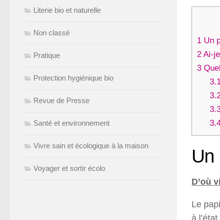
Literie bio et naturelle
Non classé
1
Un p
2
Ai-je
Pratique
3
Quel
Protection hygiénique bio
3.
3.
Revue de Presse
3.
3.
Santé et environnement
Vivre sain et écologique à la maison
Un 
Voyager et sortir écolo
D’où vi
Le papi
à l’éta