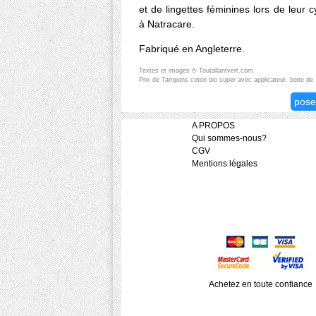
et de lingettes féminines lors de leur 
à Natracare.
Fabriqué en Angleterre.
Textes et images © Toutallantvert.com
Prix de Tampons coton bio super avec applicateur, boite de 
pose
A PROPOS
Qui sommes-nous?
CGV
Mentions légales
Achetez en toute confiance