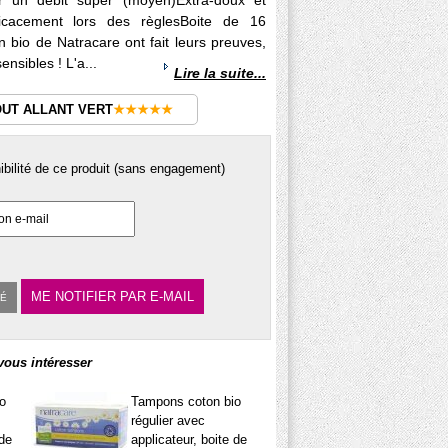
ur un débit super (moyen)Extra-doux et
ficacement lors des règlesBoite de 16
io de Natracare ont fait leurs preuves,
nsibles ! L'a...
Lire la suite...
OUT ALLANT VERT
★★★★★
nibilité de ce produit (sans engagement)
ME NOTIFIER PAR E-MAIL
TÉ
vous intéresser
o
Tampons coton bio
régulier avec
 de
applicateur, boite de