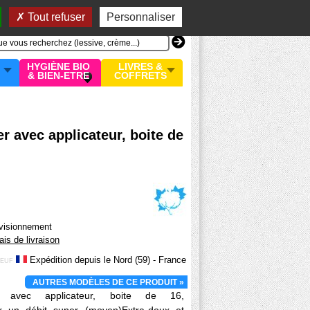
n compte
MON PANIER
0 article
Tout refuser
Personnaliser
HYGIÈNE BIO
LIVRES &
& BIEN-ETRE
COFFRETS
 avec applicateur, boite de
ovisionnement
rais de livraison
Expédition depuis le Nord (59) - France
EUF
AUTRES MODÈLES DE CE PRODUIT »
avec applicateur, boite de 16,