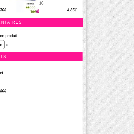
16
.70€
4.85€
.11€
ENTAIRES
ce produit:
re
»
ITS
et
.80€
.14€