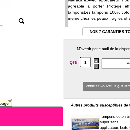
Natracare.Avec applicateur Po
agréable à porter Protège ef
tamponsLes tampons 100% coton b
même chez les peaux fragiles et se
les
NOS 7 GARANTIES T
M'avertir par e-mail de la dispo
+
QTÉ:
-
VÉRIFIER NOUVELLE QUANTI
 page
Autres produits susceptibles de 
Tampons coton bi
super sans
applicateur, boite