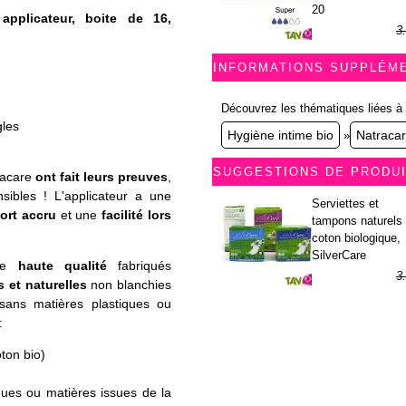
20
pplicateur, boite de 16,
3
1
INFORMATIONS SUPPLÉM
Découvrez les thématiques liées à 
gles
Hygiène intime bio
Natraca
»
SUGGESTIONS DE PRODU
racare
ont fait leurs preuves
,
sibles ! L'applicateur a une
Serviettes et
ort accru
et une
facilité lors
tampons naturels 
coton biologique,
SilverCare
 de
haute qualité
fabriqués
3
s et naturelles
non blanchies
1
 sans matières plastiques ou
:
ton bio)
ques ou matières issues de la