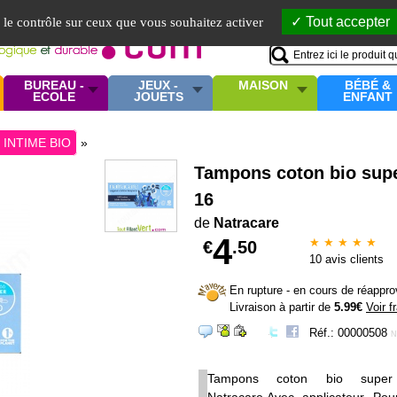
Mo
Tout accepter
e le contrôle sur ceux que vous souhaitez activer
BUREAU -
JEUX -
MAISON
BÉBÉ &
ECOLE
JOUETS
ENFANT
 INTIME BIO
»
Tampons coton bio super
16
de
Natracare
4
★ ★ ★ ★ ★
€
.50
10
avis clients
En rupture - en cours de réappr
Livraison à partir de
5.99€
Voir f
Réf.: 00000508
N
Tampons coton bio super 