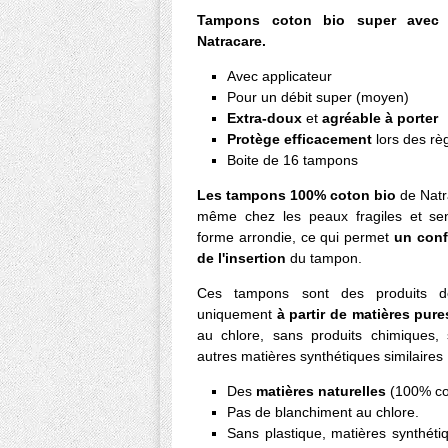
Tampons coton bio super avec a
Natracare.
Avec applicateur
Pour un débit super (moyen)
Extra-doux
et
agréable à porter
Protège efficacement
lors des rè
Boite de 16 tampons
Les tampons 100% coton bio
de Nat
même chez les peaux fragiles et sen
forme arrondie, ce qui permet
un conf
de l'insertion
du tampon.
Ces tampons sont des produits
uniquement
à partir de matières pure
au chlore, sans produits chimiques,
autres matières synthétiques similaires 
Des
matières naturelles
(100% co
Pas de blanchiment au chlore.
Sans plastique, matières synthéti