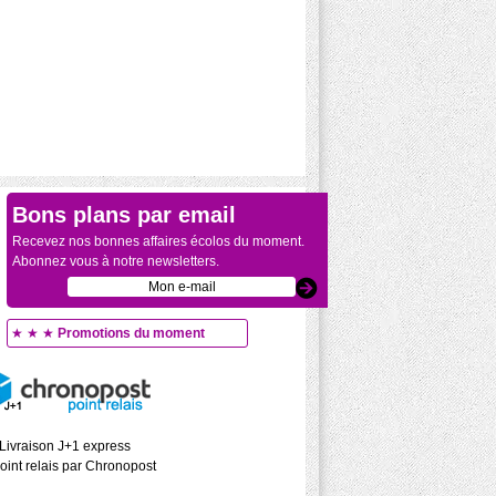
Bons plans par email
Recevez nos bonnes affaires écolos du moment.
Abonnez vous à notre newsletters.
★ ★ ★
Promotions du moment
Livraison J+1 express
oint relais par Chronopost