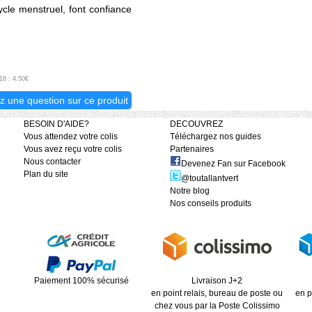
cycle menstruel, font confiance
16 : 4.50€
z une question sur ce produit
BESOIN D'AIDE?
DECOUVREZ
Vous attendez votre colis
Téléchargez nos guides
Vous avez reçu votre colis
Partenaires
Nous contacter
Devenez Fan sur Facebook
Plan du site
@toutallantvert
Notre blog
Nos conseils produits
Paiement 100% sécurisé
Livraison J+2
en point relais, bureau de poste ou
en p
chez vous par la Poste Colissimo