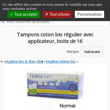
Panneau de gestion des cookies
Ce site utilise des cookies et vous donne le contrôle sur ceux que
vous souhaitez activer
Tout accepter
Tout refuser
Personnaliser
Tampons coton bio régulier avec
applicateur, boite de 16
Marque
Natracare
»
Hygiène bio & Bien-Etre
»
Hygiène intime bio
»