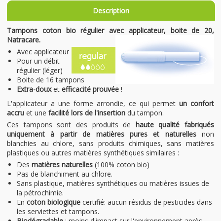
Description
Tampons coton bio régulier avec applicateur, boite de 20,
Natracare.
Avec applicateur
Pour un débit
régulier (léger)
Boite de 16 tampons
Extra-doux
et
efficacité prouvée
!
L'applicateur a une forme arrondie, ce qui permet
un confort
accru
et une
facilité lors de l'insertion
du tampon.
Ces tampons sont des produits de
haute qualité fabriqués
uniquement à partir de matières pures et naturelles
non
blanchies au chlore, sans produits chimiques, sans matières
plastiques ou autres matières synthétiques similaires :
Des
matières naturelles
(100% coton bio)
Pas de blanchiment au chlore.
Sans plastique, matières synthétiques ou matières issues de
la pétrochimie.
En
coton biologique
certifié: aucun résidus de pesticides dans
les serviettes et tampons.
Biodégradable
: moins d'impact sur l'environnement après