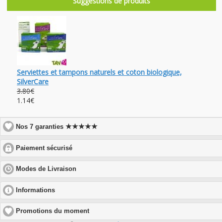
Suggestions de produits
Serviettes et tampons naturels et coton biologique,
SilverCare
3.80€
1.14€
★★★★★
Nos 7 garanties
click
Paiement sécurisé
to
expand
click
Modes de Livraison
contents
to
expand
click
Informations
contents
to
expand
Promotions du moment
contents