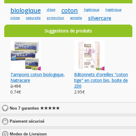
biologique
coton
chlore
higiénique
hygiénique
silvercare
naturelle
protection
intime
serviette
Suggestions de produits
Tampons coton biologique,
Bâtonnets d'oreilles "coton
Natracare
tige" en coton bio, boite de
2.45€
200
0.74€
2.95€
★★★★★
Nos 7 garanties
click
Paiement sécurisé
to
expand
click
Modes de Livraison