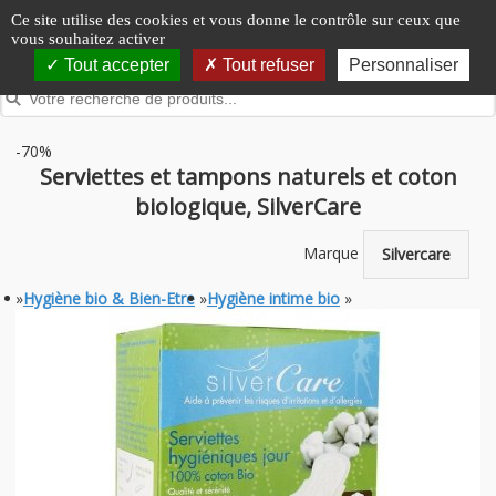
Panneau de gestion des cookies
Ce site utilise des cookies et vous donne le contrôle sur ceux que
vous souhaitez activer
Tout accepter
Tout refuser
Personnaliser
-70%
Serviettes et tampons naturels et coton
biologique, SilverCare
Marque
Silvercare
»
Hygiène bio & Bien-Etre
»
Hygiène intime bio
»