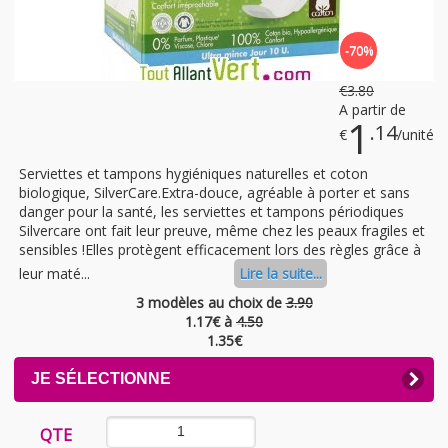
-70%
€
3
.80
A partir de
1
.14
€
/unité
Serviettes et tampons hygiéniques naturelles et coton
biologique, SilverCare.Extra-douce, agréable à porter et sans
danger pour la santé, les serviettes et tampons périodiques
Silvercare ont fait leur preuve, même chez les peaux fragiles et
sensibles !Elles protègent efficacement lors des règles grâce à
leur maté...
Lire la suite...
3 modèles au choix
de
3.90
1.17
€ à
4.50
1.35
€
CLICK
JE SÉLECTIONNE
TO
EXPAND
CONTENTS
QTE