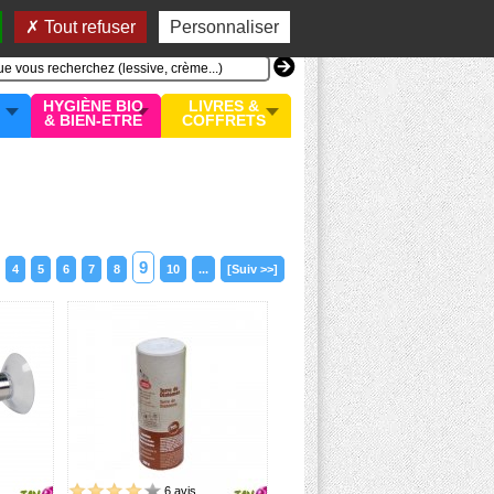
n compte
MON PANIER
0 article
Tout refuser
Personnaliser
HYGIÈNE BIO
LIVRES &
& BIEN-ETRE
COFFRETS
9
4
5
6
7
8
10
...
[Suiv >>]
6 avis