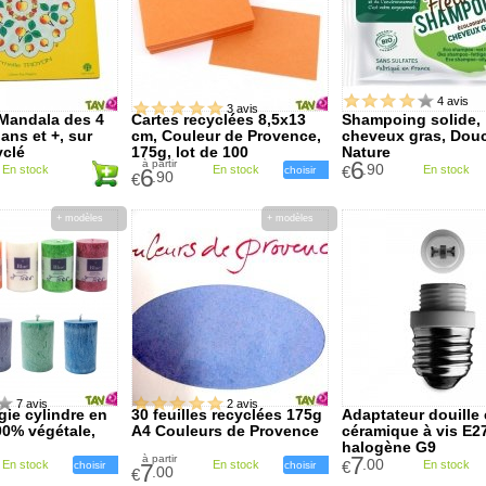
4 avis
3 avis
 Mandala des 4
Cartes recyclées 8,5x13
Shampoing solide,
ans et +, sur
cm, Couleur de Provence,
cheveux gras, Dou
yclé
175g, lot de 100
Nature
6
à partir
.90
En stock
En stock
€
En stock
6
choisir
.90
€
+ modèles
+ modèles
7 avis
2 avis
gie cylindre en
30 feuilles recyclées 175g
Adaptateur douille
00% végétale,
A4 Couleurs de Provence
céramique à vis E2
halogène G9
7
à partir
.00
En stock
En stock
€
En stock
choisir
7
choisir
.00
€