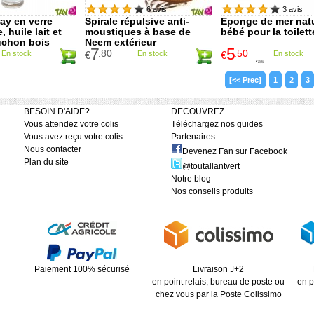
6 avis
3 avis
ay en verre
Spirale répulsive anti-
Eponge de mer natu
 huile lait et
moustiques à base de
bébé pour la toilett
uchon bois
Neem extérieur
7
5
.80
.50
En stock
€
En stock
€
En stock
7
.85
€
[<< Prec]
1
2
3
BESOIN D'AIDE?
DECOUVREZ
Vous attendez votre colis
Téléchargez nos guides
Vous avez reçu votre colis
Partenaires
Nous contacter
Devenez Fan sur Facebook
Plan du site
@toutallantvert
Notre blog
Nos conseils produits
Paiement 100% sécurisé
Livraison J+2
en point relais, bureau de poste ou
en p
chez vous par la Poste Colissimo