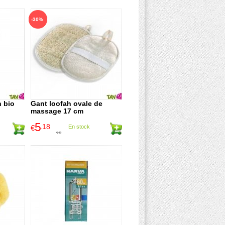
-30%
n bio
Gant loofah ovale de
massage 17 cm
5
.18
€
En stock
7
.40
€