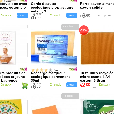
1 avis
à provisions avec
Corde à sauter
Porte-savon aimant
ses, coton bio
écologique bioplastique
savon solide
enfant, 3+
6
à partir
.60
En stock
En stock
€
en rupture
choisir
6
choisir
.60
€
+ modèles
-71%
7 avis
urs produits de
Recharge marqueur
10 feuilles recyclé
bébés et jeune
écologique permanent
micro cannelé A4
e Laurence
30ml
cartonné Brun
2
à partir
 Hélène le Héno
.00
En stock
En stock
€
En stock
6
choisir
.80
€
6
.80
€
+ modèles