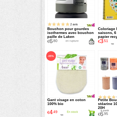
2 avis
Bouchon pour gourdes
Coloriage
isothermes avec bouchon
saisons, 6 
paille de Laken
papier rec
6
3
.80
.51
€
en rupture
€
6
.00
€
-35%
Gant visage en coton
Petite Bou
100% bio
stéarine 1
20H
4
à partir
.49
€
En stock
6
.95
€
6
.90
€