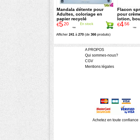
Mandala détente pour
Flacon spr
Adultes, coloriage en
pour crème,
papier recyclé
lotion, bo
5
4
100ml
.20
.56
€
En stock
€
7
.50
7
.60
€
€
Afficher
241
à
270
(de
366
produits)
A PROPOS
Qui sommes-nous?
CGV
Mentions légales
Achetez en toute confiance