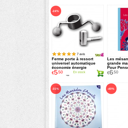
-24%
7 avis
Ferme porte à ressort
Les mésan
universel automatique
grande mar
économie énergie
Pour Pens
5
6
.50
.50
€
En stock
€
7
.20
€
-31%
-40%