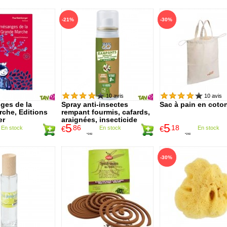
-21%
-30%
10 avis
10 avis
ges de la
Spray anti-insectes
Sac à pain en coto
che, Editions
rempant fourmis, cafards,
er
araignées, insecticide
5
5
naturel 50ml
.86
.18
En stock
€
En stock
€
En stock
7
.40
7
.40
€
€
-30%