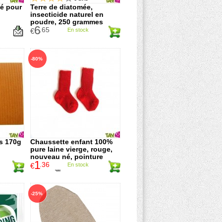
é pour
Terre de diatomée,
insecticide naturel en
poudre, 250 grammes
6
.65
€
En stock
-80%
es 170g
Chaussette enfant 100%
pure laine vierge, rouge,
nouveau né, pointure
1
15/16
.36
€
En stock
6
.80
€
-25%