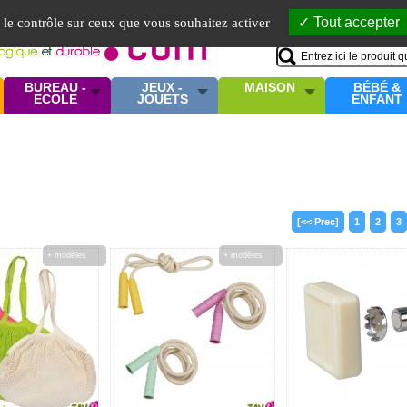
Mo
Tout accepter
e le contrôle sur ceux que vous souhaitez activer
BUREAU -
JEUX -
MAISON
BÉBÉ &
ECOLE
JOUETS
ENFANT
[<< Prec]
1
2
3
+ modèles
+ modèles