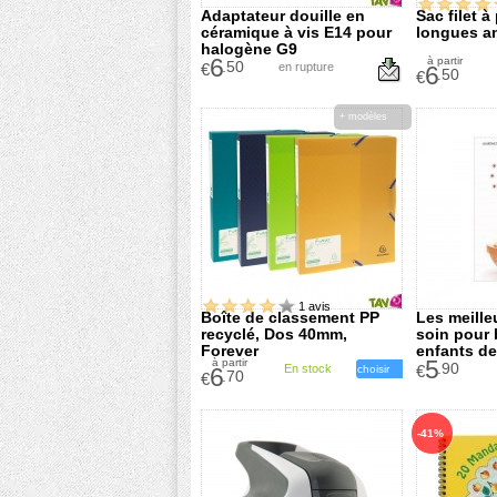
Adaptateur douille en
Sac filet 
céramique à vis E14 pour
longues an
halogène G9
6
à partir
.50
€
en rupture
6
.50
€
+ modèles
1 avis
Boîte de classement PP
Les meille
recyclé, Dos 40mm,
soin pour 
Forever
enfants d
5
à partir
Wittner et
.90
En stock
€
6
choisir
.70
€
-41%