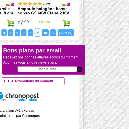
2 avis
relle
Ampoule halogène basse
e, 8 cm
conso G9 60W Claire 230V
7
.90
€
En stock
9
4
5
6
7
8
10
...
[Suiv >>]
Bons plans par email
Recevez nos bonnes affaires écolos du moment.
Abonnez vous à notre newsletters.
★ ★ ★
Promotions du moment
Livraison J+1 express
oint relais par Chronopost