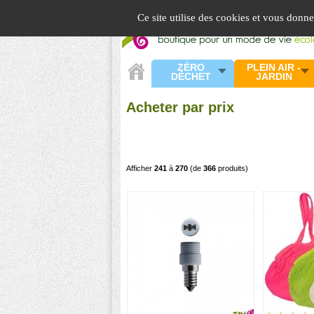
Panneau de gestion des cookies
Ce site utilise des cookies et vous donn
ZÉRO
PLEIN AIR -
DÉCHET
JARDIN
Acheter par prix
Afficher
241
à
270
(de
366
produits)