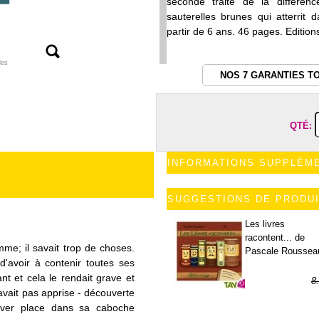
seconde traite de la différenc
sauterelles brunes qui atterrit 
partir de 6 ans. 46 pages. Editi
les
NOS 7 GARANTIES T
QTÉ:
INFORMATIONS SUPPLÉM
SUGGESTIONS DE PRODU
Les livres
racontent... de
omme; il savait trop de choses.
Pascale Roussea
d'avoir à contenir toutes ses
ant et cela le rendait grave et
8
n'avait pas apprise - découverte
6
rouver place dans sa caboche