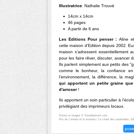
Illustratrice
: Nathalie Trouvé
14cm x 14cm
46 pages
A partir de 6 ans
Les Editions Pour penser :
Aline e
cette maison d'Edition depuis 2002. Eux
maison s'adressent essentiellement a
pour les faire rêver, discuter, avancer
Ils parlent simplement aux petits des 
comme le bonheur, la confiance en s
l'environnement, la différence, la magi
qui apportent un petite graine que
d'arroser
!
Ils apportent un soin particulier à l'écol
privilégiant des imprimeurs locaux.
Textes et images © Toutallantvert.com
Prix de L'enfant et la mouette / Le chant des sauterelles, 
pose