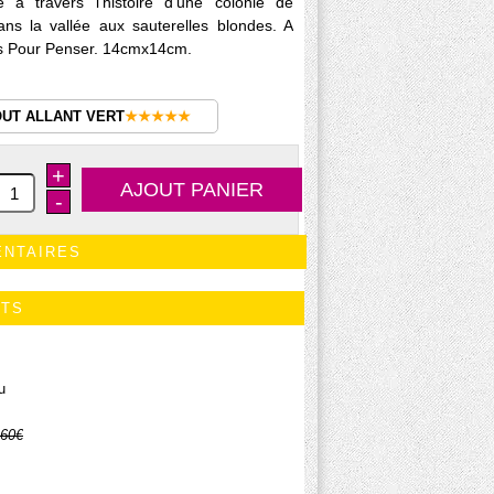
e à travers l'histoire d'une colonie de
dans la vallée aux sauterelles blondes. A
ons Pour Penser. 14cmx14cm.
OUT ALLANT VERT
★★★★★
+
-
ENTAIRES
ITS
u
.60€
.89€