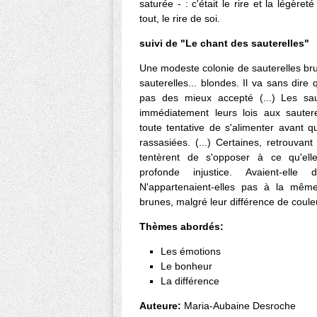
saturée - : c'était le rire et la légère
tout, le rire de soi.
suivi de "Le chant des sauterelles"
Une modeste colonie de sauterelles brun
sauterelles... blondes. Il va sans dir
pas des mieux accepté (...) Les sau
immédiatement leurs lois aux sauterel
toute tentative de s'alimenter avant q
rassasiées. (...) Certaines, retrouvant
tentèrent de s'opposer à ce qu'el
profonde injustice. Avaient-elle
N'appartenaient-elles pas à la même
brunes, malgré leur différence de coule
Thèmes abordés:
Les émotions
Le bonheur
La différence
Auteure:
Maria-Aubaine Desroche