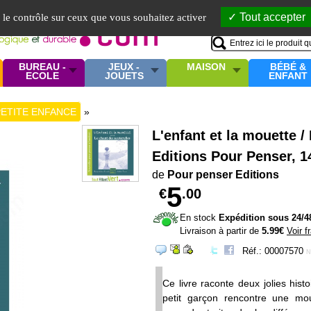
Mo
Tout accepter
e le contrôle sur ceux que vous souhaitez activer
BUREAU -
JEUX -
MAISON
BÉBÉ &
ECOLE
JOUETS
ENFANT
PETITE ENFANCE
»
L'enfant et la mouette /
Editions Pour Penser, 
de
Pour penser Editions
5
€
.00
En stock
Expédition sous 24/4
Livraison à partir de
5.99€
Voir f
Réf.: 00007570
N
Ce livre raconte deux jolies hist
petit garçon rencontre une mou