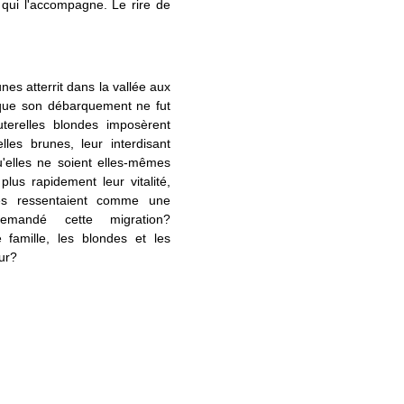
té qui l'accompagne. Le rire de
es atterrit dans la vallée aux
e que son débarquement ne fut
terelles blondes imposèrent
les brunes, leur interdisant
u'elles ne soient elles-mêmes
 plus rapidement leur vitalité,
les ressentaient comme une
 demandé cette migration?
 famille, les blondes et les
ur?