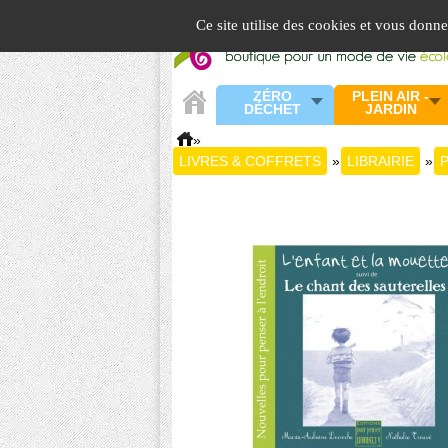
Panneau de gestion des cookies
Ce site utilise des cookies et vous donn
ZÉRO
PLEIN AIR -
DÉCHET
JARDIN
»
LIVRES & COFFRETS
»
LIBRAIRIE
»