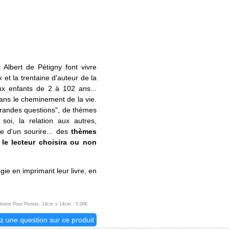
t Albert de Pétigny font vivre
 et la trentaine d'auteur de la
ux enfants de 2 à 102 ans...
 dans le cheminement de la vie.
"grandes questions", de thèmes
oi, la relation aux autres,
e d'un sourire... des
thèmes
 le lecteur choisira ou non
ogie en imprimant leur livre, en
Editions Pour Penser, 14cm x 14cm : 5.00€
z une question sur ce produit