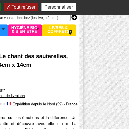
n compte
MON PANIER
0 article
Tout refuser
Personnaliser
HYGIÈNE BIO
LIVRES &
& BIEN-ETRE
COFFRETS
 Le chant des sauterelles,
14cm x 14cm
8h*
rais de livraison
Expédition depuis le Nord (59) - France
EUF
oires sur les émotions et la différence. Un
ette et découvre avec elle le rire. La