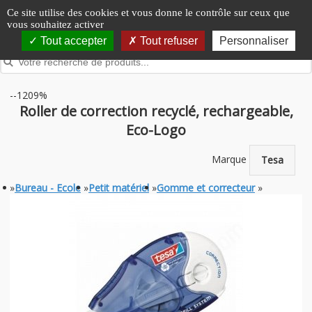
Panneau de gestion des cookies
Ce site utilise des cookies et vous donne le contrôle sur ceux que
vous souhaitez activer
Tout accepter
Tout refuser
Personnaliser
--1209%
Roller de correction recyclé, rechargeable,
Eco-Logo
Marque
Tesa
»
Bureau - Ecole
»
Petit matériel
»
Gomme et correcteur
»