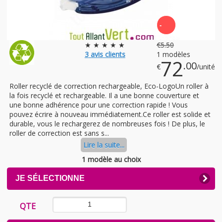
-
-1209%
★ ★ ★ ★ ★
€
5
.50
3
avis clients
1 modèles
72
.00
€
/unité
Roller recyclé de correction rechargeable, Eco-LogoUn roller à
la fois recyclé et rechargeable. Il a une bonne couverture et
une bonne adhérence pour une correction rapide ! Vous
pouvez écrire à nouveau immédiatement.Ce roller est solide et
durable, vous le rechargerez de nombreuses fois ! De plus, le
roller de correction est sans s...
Lire la suite...
1 modèle au choix
CLICK
JE SÉLECTIONNE
TO
EXPAND
CONTENTS
QTE