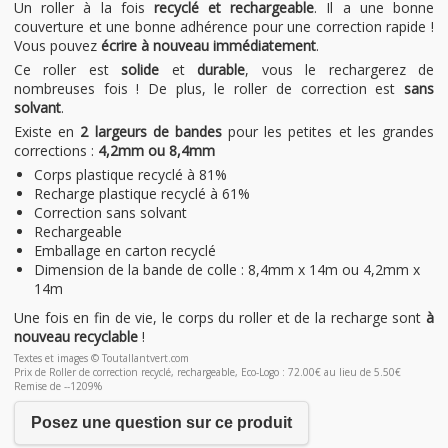
Un roller à la fois
recyclé et rechargeable
. Il a une bonne
couverture et une bonne adhérence pour une correction rapide !
Vous pouvez
écrire à nouveau immédiatement
.
Ce roller est
solide
et
durable
, vous le rechargerez de
nombreuses fois ! De plus, le roller de correction est
sans
solvant
.
Existe en
2 largeurs de bandes
pour les petites et les grandes
corrections :
4,2mm ou 8,4mm
Corps plastique recyclé à 81%
Recharge plastique recyclé à 61%
Correction sans solvant
Rechargeable
Emballage en carton recyclé
Dimension de la bande de colle : 8,4mm x 14m ou 4,2mm x
14m
Une fois en fin de vie, le corps du roller et de la recharge sont
à
nouveau recyclable
!
Textes et images © Toutallantvert.com
Prix de Roller de correction recyclé, rechargeable, Eco-Logo : 72.00€ au lieu de 5.50€
Remise de --1209%
Posez une question sur ce produit