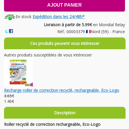
AJOUT PANIER
En stock
Expédition dans les 24/48h*
Livraison à partir de 5.99€
en Mondial Relay
Réf.: 00003379
Nord (59) - France
Ces produits peuvent vous intéresser
Autres produits susceptibles de vous intéresser
Recharge roller de correction recyclé, rechargeable, Eco-Logo
3.65€
1.46€
Description
Roller recyclé de correction rechargeable, Eco-Logo