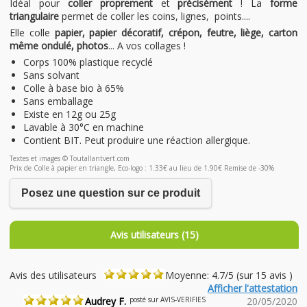
Idéal pour
coller proprement
et
précisément
! La
forme
triangulaire
permet de coller les coins, lignes, points....
Elle colle
papier, papier décoratif, crépon, feutre, liège, carton
même ondulé, photos
... A vos collages !
Corps 100% plastique recyclé
Sans solvant
Colle à base bio à 65%
Sans emballage
Existe en 12g ou 25g
Lavable à 30°C en machine
Contient BIT. Peut produire une réaction allergique.
Textes et images © Toutallantvert.com
Prix de Colle à papier en triangle, Eco-logo : 1.33€ au lieu de 1.90€ Remise de -30%
Posez une question sur ce produit
Avis utilisateurs (15)
Avis des utilisateurs
Moyenne: 4.7/5 (sur 15 avis )
Afficher l'attestation
Audrey F.
posté sur AVIS-VERIFIES
20/05/2020