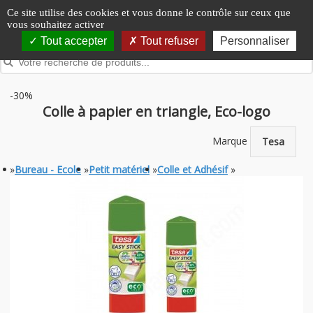
Panneau de gestion des cookies
Ce site utilise des cookies et vous donne le contrôle sur ceux que
vous souhaitez activer
Tout accepter
Tout refuser
Personnaliser
-30%
Colle à papier en triangle, Eco-logo
Marque
Tesa
»
Bureau - Ecole
»
Petit matériel
»
Colle et Adhésif
»