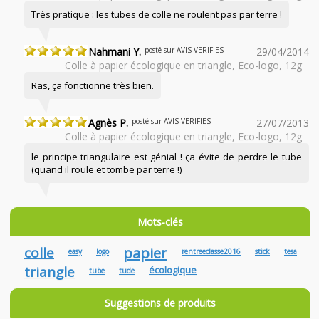
Très pratique : les tubes de colle ne roulent pas par terre !
Nahmani Y.
posté sur AVIS-VERIFIES
29/04/2014
Colle à papier écologique en triangle, Eco-logo, 12g
Ras, ça fonctionne très bien.
Agnès P.
posté sur AVIS-VERIFIES
27/07/2013
Colle à papier écologique en triangle, Eco-logo, 12g
le principe triangulaire est génial ! ça évite de perdre le tube
(quand il roule et tombe par terre !)
Mots-clés
colle
papier
easy
logo
rentreeclasse2016
stick
tesa
triangle
écologique
tube
tude
Suggestions de produits