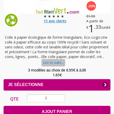
-30%
★ ★ ★ ★ ★
€
1
.90
15
avis clients
A partir de
1
.33
€
/unité
Colle à papier écologique de forme triangulaire, Eco-Logo.Une
colle à papier efficace au corps 100% recyclé ! Sans solvant et
sans odeur, cette colle est lavable.Idéal pour coller proprement
et précisément ! La forme triangulaire permet de coller les
coins, lignes, points....Elle colle papier, papier décoratif, cré...
Lire la suite...
3 modèles au choix
de 6.95€ à
2.35
1.65
€
CLICK
JE SÉLECTIONNE
TO
EXPAND
CONTENTS
QTE
AJOUT PANIER