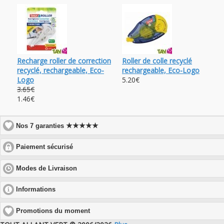
Recharge roller de correction
Roller de colle recyclé
recyclé, rechargeable, Eco-
rechargeable, Eco-Logo
Logo
5.20€
3.65€
1.46€
★★★★★
Nos 7 garanties
click
Paiement sécurisé
to
expand
click
Modes de Livraison
contents
to
expand
click
Informations
contents
to
expand
Promotions du moment
contents