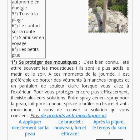
autonome en
énergie
5°) Tous à la
plage
6°) Le confort
sur la route
7°) S'amuser en
voyage
8°) Les petits
plus
1°) Se protéger des moustiques :
C'est bien connu, l'été
attire souvent les moustiques ! Ils sont le plus actifs le
matin et le soir. A ces moments de la journée, il est
préférable de porter des vêtments à manches longues et
un pantalon de couleur claire lorsque vous allez à
l'extérieur. Pour vous protéger encore plus efficacement,
il existe plusieurs solutions. Entre spray aérien, spray pour
la peau, lait pour la peau, spirale à brûler ou bracelet anti-
moustique, à vous de trouver la solution qu vous
convient.
Plus
de produits anti-moustiques ici
.
A appliquer
Le bracelet :
Après la piqure,
directement sur la
nouveau, fun et
le temps du soin
peau
efficace !
!