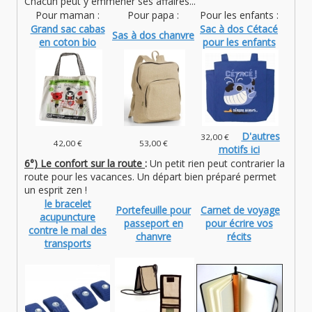
Chacun peut y emmener ses affaires...
Pour maman :
Pour papa :
Pour les enfants :
Grand sac cabas
Sac à dos Cétacé
Sas à dos chanvre
en coton bio
pour les enfants
D'autres
32,00 €
42,00 €
53,00 €
motifs ici
6°) Le confort sur la route
:
Un petit rien peut contrarier la
route pour les vacances. Un départ bien préparé permet
un esprit zen !
le bracelet
Portefeuille pour
Carnet de voyage
acupuncture
passeport en
pour écrire vos
contre le mal des
chanvre
récits
transports