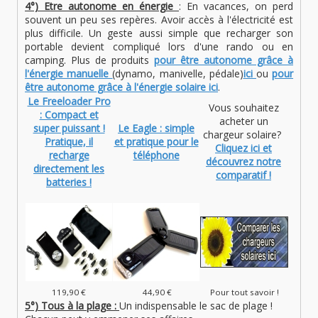
4°) Etre autonome en énergie
: En vacances, on perd
souvent un peu ses repères. Avoir accès à l'électricité est
plus difficile. Un geste aussi simple que recharger son
portable devient compliqué lors d'une rando ou en
camping. Plus de produits
pour être autonome grâce à
l'énergie manuelle
(dynamo, manivelle, pédale)
ici
ou
pour
être autonome grâce à l'énergie solaire ici
.
Le Freeloader Pro
Vous souhaitez
: Compact et
acheter un
super puissant !
Le Eagle : simple
chargeur solaire?
Pratique, il
et pratique pour le
Cliquez ici et
recharge
téléphone
découvrez notre
directement les
comparatif
!
batteries !
119,90 €
44,90 €
Pour tout savoir !
5°) Tous à la plage :
Un indispensable le sac de plage !