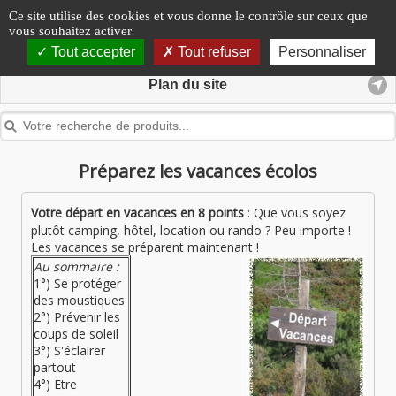
Panneau de gestion des cookies
Ce site utilise des cookies et vous donne le contrôle sur ceux que
vous souhaitez activer
Tout accepter
Tout refuser
Personnaliser
Plan du site
Préparez les vacances écolos
Votre départ en vacances en 8 points
: Que vous soyez
plutôt camping, hôtel, location ou rando ? Peu importe !
Les vacances se préparent maintenant !
Au sommaire :
1°) Se protéger
des moustiques
2°) Prévenir les
coups de soleil
3°) S'éclairer
partout
4°) Etre