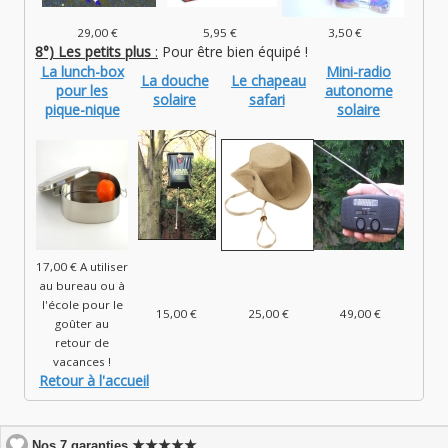
29,00 €
5,95 €
3,50 €
8°) Les petits plus
:
Pour être bien équipé !
La lunch-box
Mini-radio
La douche
Le chapeau
pour les
autonome
solaire
safari
pique-nique
solaire
17,00 € A utiliser
au bureau ou à
l'école pour le
15,00 €
25,00 €
49,00 €
goûter au
retour de
vacances !
Retour à l'accueil
★★★★★
Nos 7 garanties