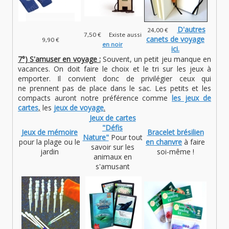
D'autres
24,00 €
7,50 € Existe aussi
canets de voyage
9,90 €
en noir
ici.
7°) S'amuser en voyage :
Souvent, un petit jeu manque en
vacances. On doit faire le choix et le tri sur les jeux à
emporter. Il convient donc de privilégier ceux qui
ne prennent pas de place dans le sac. Les petits et les
compacts auront notre préférence comme
les jeux de
cartes
,
les
jeux de voyage
.
Jeux de cartes
"Défis
Jeux de mémoire
Bracelet brésilien
Nature"
Pour tout
pour la plage ou le
en chanvre
à faire
savoir sur les
jardin
soi-même !
animaux en
s'amusant