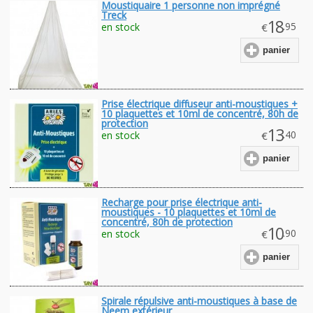
Moustiquaire 1 personne non imprégné
Treck
18
.95
en stock
€
panier
Prise électrique diffuseur anti-moustiques +
10 plaquettes et 10ml de concentré, 80h de
protection
13
.40
en stock
€
panier
Recharge pour prise électrique anti-
moustiques - 10 plaquettes et 10ml de
concentré, 80h de protection
10
.90
en stock
€
panier
Spirale répulsive anti-moustiques à base de
Neem extérieur