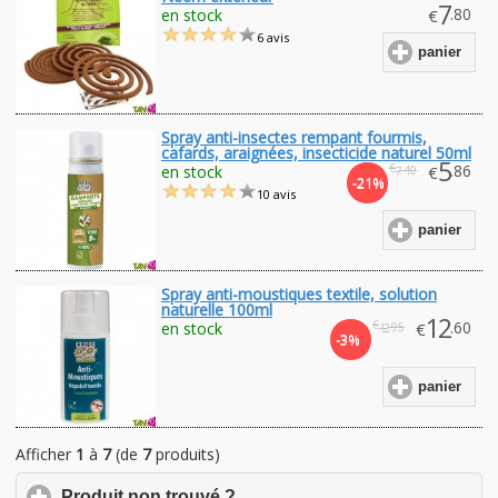
7
.80
en stock
€
6 avis
panier
Spray anti-insectes rempant fourmis,
cafards, araignées, insecticide naturel 50ml
5
€
.86
en stock
€
.40
7
-21%
10 avis
panier
Spray anti-moustiques textile, solution
naturelle 100ml
12
€
.60
en stock
€
.95
12
-3%
panier
Afficher
1
à
7
(de
7
produits)
click
Produit non trouvé ?