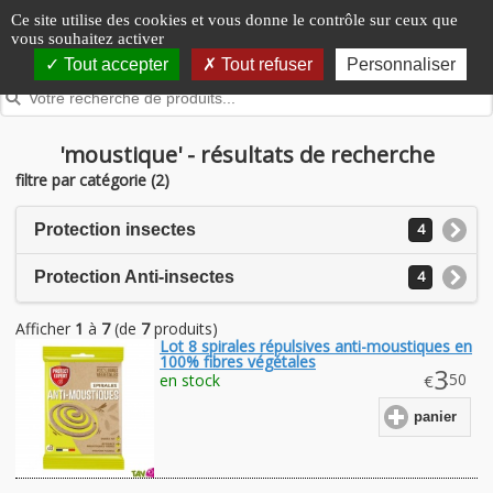
Panneau de gestion des cookies
Ce site utilise des cookies et vous donne le contrôle sur ceux que
vous souhaitez activer
Tout accepter
Tout refuser
Personnaliser
'moustique' - résultats de recherche
filtre par catégorie (2)
Protection insectes
4
Protection Anti-insectes
4
Afficher
1
à
7
(de
7
produits)
Lot 8 spirales répulsives anti-moustiques en
100% fibres végétales
3
.50
en stock
€
panier