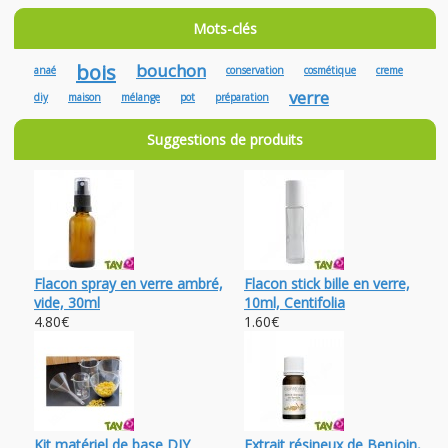
Mots-clés
bois
bouchon
anaé
conservation
cosmétique
creme
verre
diy
maison
mélange
pot
préparation
Suggestions de produits
Flacon spray en verre ambré,
Flacon stick bille en verre,
vide, 30ml
10ml, Centifolia
4.80€
1.60€
Kit matériel de base DIY
Extrait résineux de Benjoin,