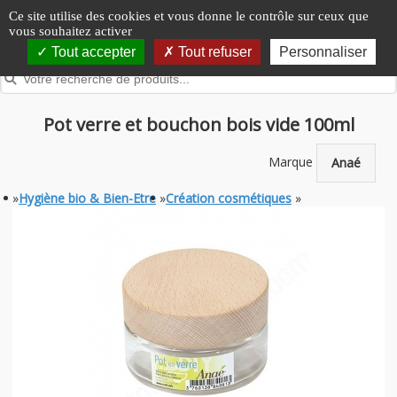
Panneau de gestion des cookies
Ce site utilise des cookies et vous donne le contrôle sur ceux que
vous souhaitez activer
Tout accepter
Tout refuser
Personnaliser
Pot verre et bouchon bois vide 100ml
Marque
Anaé
»
Hygiène bio & Bien-Etre
»
Création cosmétiques
»