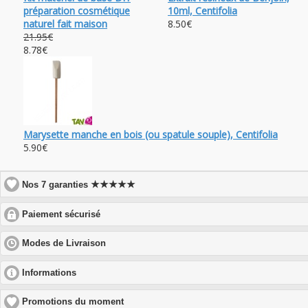
préparation cosmétique
10ml, Centifolia
naturel fait maison
8.50€
21.95€
8.78€
Marysette manche en bois (ou spatule souple), Centifolia
5.90€
★★★★★
Nos 7 garanties
click
Paiement sécurisé
to
expand
click
Modes de Livraison
contents
to
expand
click
Informations
contents
to
expand
Promotions du moment