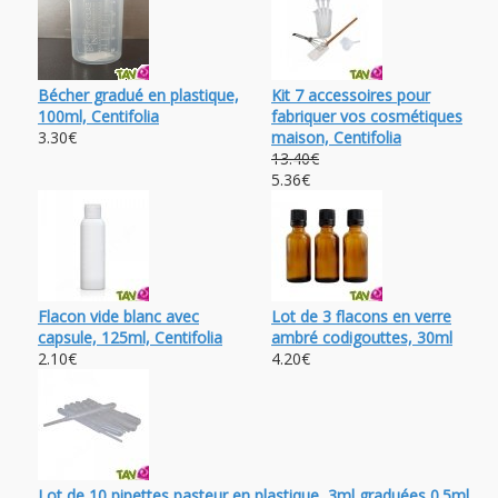
Bécher gradué en plastique,
Kit 7 accessoires pour
100ml, Centifolia
fabriquer vos cosmétiques
3.30€
maison, Centifolia
13.40€
5.36€
Flacon vide blanc avec
Lot de 3 flacons en verre
capsule, 125ml, Centifolia
ambré codigouttes, 30ml
2.10€
4.20€
Lot de 10 pipettes pasteur en plastique, 3ml graduées 0.5ml