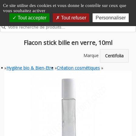
Panneau de gestion des cookies
Ce site utilise des cookies et vous donne le contrôle sur ceux que
vous souhaitez activer
Tout accepter
Tout refuser
Personnaliser
Flacon stick bille en verre, 10ml
Marque
Centifolia
»
Hygiène bio & Bien-Etre
»
Création cosmétiques
»