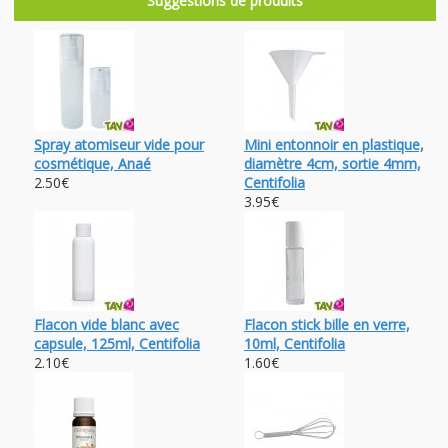
Suggestions de produits
Spray atomiseur vide pour
Mini entonnoir en plastique,
cosmétique, Anaé
diamètre 4cm, sortie 4mm,
2.50€
Centifolia
3.95€
Flacon vide blanc avec
Flacon stick bille en verre,
capsule, 125ml, Centifolia
10ml, Centifolia
2.10€
1.60€