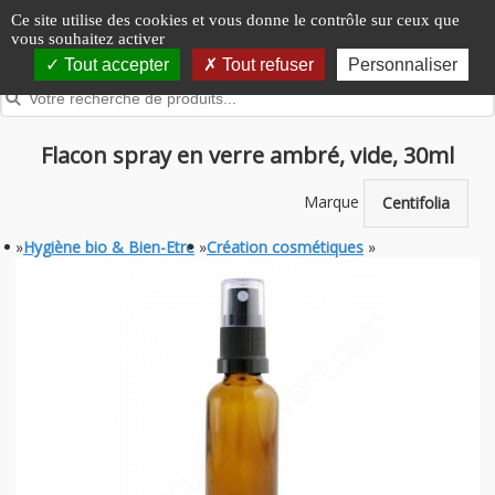
Panneau de gestion des cookies
Ce site utilise des cookies et vous donne le contrôle sur ceux que
vous souhaitez activer
Tout accepter
Tout refuser
Personnaliser
Flacon spray en verre ambré, vide, 30ml
Marque
Centifolia
»
Hygiène bio & Bien-Etre
»
Création cosmétiques
»