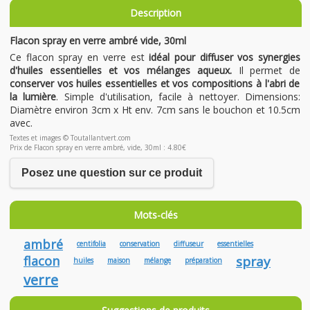
Description
Flacon spray en verre ambré vide, 30ml
Ce flacon spray en verre est
idéal pour diffuser vos synergies
d'huiles essentielles et vos mélanges aqueux.
Il permet de
conserver vos huiles essentielles et vos compositions à l'abri de
la lumière
. Simple d'utilisation, facile à nettoyer. Dimensions:
Diamètre environ 3cm x Ht env. 7cm sans le bouchon et 10.5cm
avec.
Textes et images © Toutallantvert.com
Prix de Flacon spray en verre ambré, vide, 30ml : 4.80€
Posez une question sur ce produit
Mots-clés
ambré
centifolia
conservation
diffuseur
essentielles
flacon
spray
huiles
maison
mélange
préparation
verre