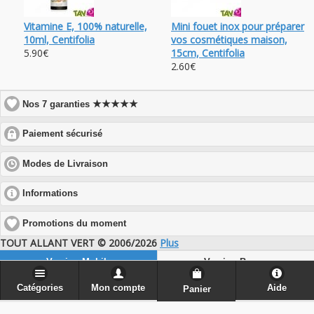
Vitamine E, 100% naturelle,
Mini fouet inox pour préparer
10ml, Centifolia
vos cosmétiques maison,
5.90€
15cm, Centifolia
2.60€
★★★★★
Nos 7 garanties
click
Paiement sécurisé
to
expand
click
Modes de Livraison
contents
to
expand
click
Informations
contents
to
expand
Promotions du moment
contents
TOUT ALLANT VERT © 2006/2026
Plus
Version Mobile
Version Bureau
Catégories
Mon compte
Aide
Panier