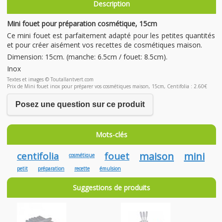
Description
Mini fouet pour préparation cosmétique, 15cm
Ce mini fouet est parfaitement adapté pour les petites quantités
et pour créer aisément vos recettes de cosmétiques maison.
Dimension: 15cm. (manche: 6.5cm / fouet: 8.5cm).
Inox
Textes et images © Toutallantvert.com
Prix de Mini fouet inox pour préparer vos cosmétiques maison, 15cm, Centifolia : 2.60€
Posez une question sur ce produit
Mots-clés
centifolia
fouet
maison
mini
cosmétique
petit
préparation
recette
émulsion
Suggestions de produits