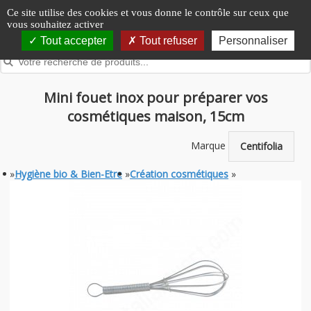
Panneau de gestion des cookies
Ce site utilise des cookies et vous donne le contrôle sur ceux que
vous souhaitez activer
Tout accepter
Tout refuser
Personnaliser
Mini fouet inox pour préparer vos
cosmétiques maison, 15cm
Marque
Centifolia
»
Hygiène bio & Bien-Etre
»
Création cosmétiques
»