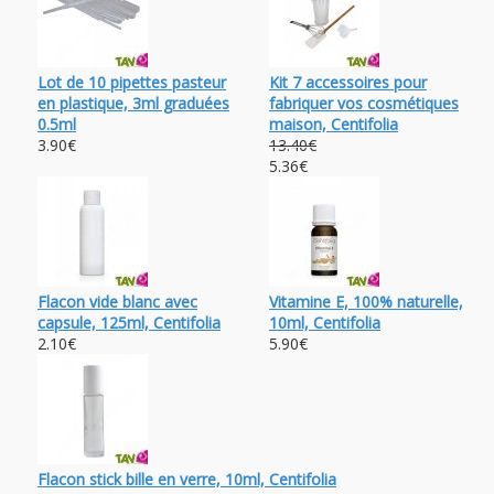
Lot de 10 pipettes pasteur
Kit 7 accessoires pour
en plastique, 3ml graduées
fabriquer vos cosmétiques
0.5ml
maison, Centifolia
3.90€
13.40€
5.36€
Flacon vide blanc avec
Vitamine E, 100% naturelle,
capsule, 125ml, Centifolia
10ml, Centifolia
2.10€
5.90€
Flacon stick bille en verre, 10ml, Centifolia