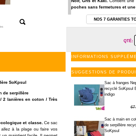
Noir, Gris et Kaki.
Contient une
poches sans fermetures et une
NOS 7 GARANTIES T
les
QTÉ:
INFORMATIONS SUPPLÉM
SUGGESTIONS DE PRODU
llère SoKpsul
Sac à franges Ne
recyclé SoKpsul 
n de serpillère
indigo
 2 lanières en coton / Très
67
33
Sac à main en co
écologique et classe.
Ce sac
de serpillère recy
 allez à la plage ou faire vos
SoKpsul
 un maintient facile. Il permet