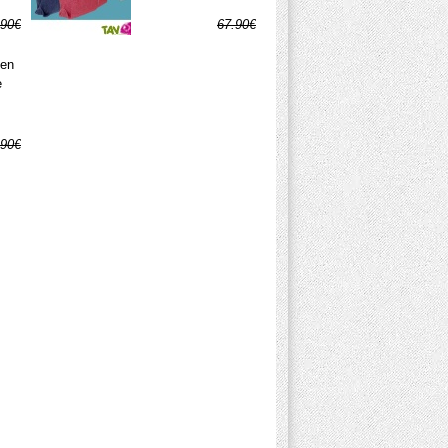
.90€
67.90€
.45€
33.95€
 en
e
.90€
.45€