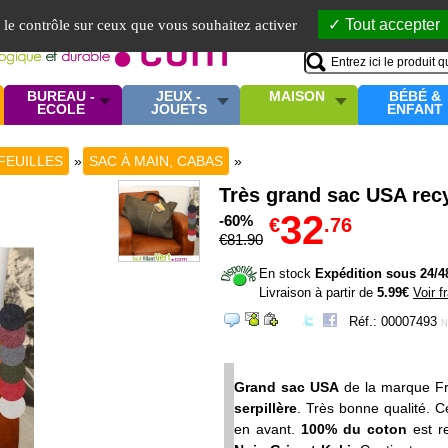
Mo
Tout accepter
e le contrôle sur ceux que vous souhaitez activer
BUREAU -
JEUX -
MAISON
BÉBÉ &
ECOLE
JOUETS
ENFANT
FEUILLES
»
SAC À MAIN, CABAS
»
Très grand sac USA rec
32
-60%
€
.76
€
81
.90
En stock
Expédition sous 24/4
Livraison à partir de
5.99€
Voir f
Réf.: 00007493
N
Grand sac USA
de la marque Fr
serpillère
. Très bonne qualité. 
en avant.
100% du coton
est re