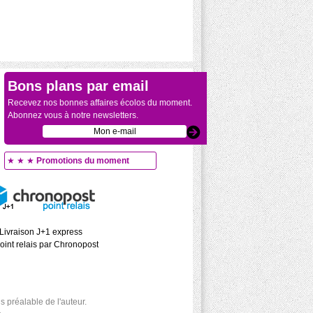
Bons plans par email
Recevez nos bonnes affaires écolos du moment.
Abonnez vous à notre newsletters.
★ ★ ★
Promotions du moment
Livraison J+1 express
oint relais par Chronopost
 préalable de l'auteur.