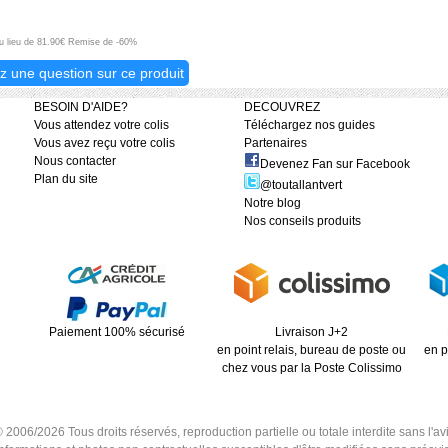
au lieu de 81.90€ Remise de -60%
z une question sur ce produit
BESOIN D'AIDE?
DECOUVREZ
Vous attendez votre colis
Téléchargez nos guides
Vous avez reçu votre colis
Partenaires
Nous contacter
Devenez Fan sur Facebook
Plan du site
@toutallantvert
Notre blog
Nos conseils produits
Paiement 100% sécurisé
Livraison J+2
en point relais, bureau de poste ou
en p
chez vous par la Poste Colissimo
6/2026 Tous droits réservés, reproduction partielle ou totale interdite sans l'avis