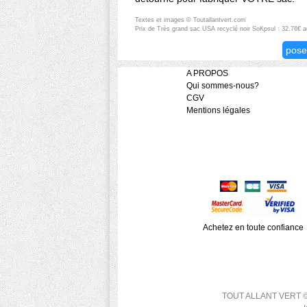
Textes et images © Toutallantvert.com
Prix de Très grand sac USA recyclé noir SoKpsul : 32.76€ 
pose
A PROPOS
Qui sommes-nous?
CGV
Mentions légales
Achetez en toute confiance
TOUT ALLANT VERT © 200