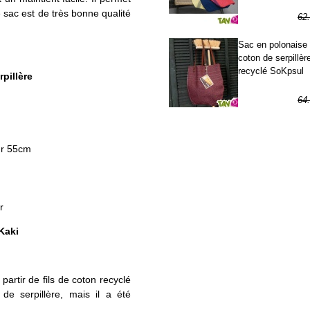
e sac est de très bonne qualité
62
31
Sac en polonaise
coton de serpillèr
recyclé SoKpsul
pillère
64
32
ur 55cm
r
 Kaki
partir de fils de coton recyclé
de serpillère, mais il a été