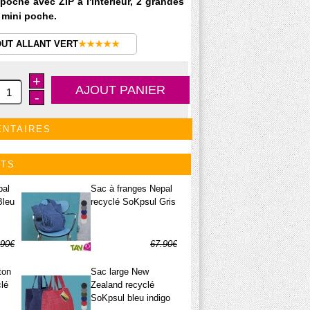
poche avec ZIP à l'intérieur, 2 grandes
 mini poche.
OUT ALLANT VERT
★★★★★
+
-
ENTAIRES
ITS
pal
Sac à franges Nepal
Bleu
recyclé SoKpsul Gris
.90€
67.90€
.95€
33.95€
ton
Sac large New
clé
Zealand recyclé
SoKpsul bleu indigo