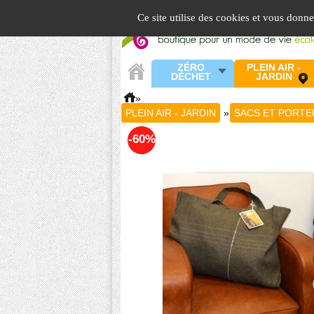
Panneau de gestion des cookies
Ce site utilise des cookies et vous donn
ZÉRO
PLEIN AIR -
DÉCHET
JARDIN
»
PLEIN AIR - JARDIN
»
SACS ET PORTE
-60%