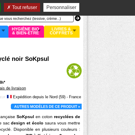
n compte
MON PANIER
0 article
Tout refuser
Personnaliser
HYGIÈNE BIO
LIVRES &
& BIEN-ETRE
COFFRETS
yclé noir SoKpsul
8h*
rais de livraison
Expédition depuis le Nord (59) - France
EUF
AUTRES MODÈLES DE CE PRODUIT »
ançaise
SoKpsul
en coton
recyclées de
Ce sac
design et écolo
saura vous mettre
cyclé. Disponible en plusieurs couleurs :