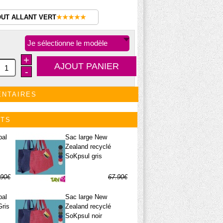
OUT ALLANT VERT
★★★★★
Je sélectionne le modèle
+
-
ENTAIRES
ITS
pal
Sac large New
Zealand recyclé
SoKpsul gris
.90€
67.90€
.95€
33.95€
pal
Sac large New
Gris
Zealand recyclé
SoKpsul noir