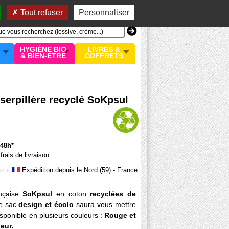
n compte
MON PANIER
0 article
Tout refuser
Personnaliser
HYGIÈNE BIO
LIVRES &
& BIEN-ETRE
COFFRETS
serpillère recyclé SoKpsul
/48h*
 frais de livraison
Expédition depuis le Nord (59) - France
EUF
çaise
SoKpsul
en coton
recyclées de
Ce sac
design et écolo
saura vous mettre
sponible en plusieurs couleurs :
Rouge et
ieur.