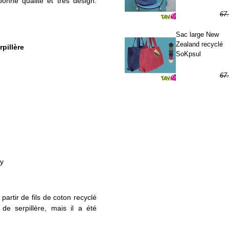
bonne qualité et très design.
67
33
Sac large New
Zealand recyclé
pillère
SoKpsul
67
33
vy
partir de fils de coton recyclé
de serpillère, mais il a été