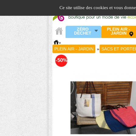
Panneau de gestion des cookies
Ce site utilise des cookies et vous donn
ZÉRO
PLEIN AIR -
DÉCHET
JARDIN
»
PLEIN AIR - JARDIN
»
SACS ET PORTE
-50%