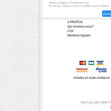
Textes et images © Toutallantvert.com
Prix de Sac à main en coton de serpillère recyclé SoKpsul 
pose
A PROPOS
Qui sommes-nous?
CGV
Mentions légales
Achetez en toute confiance
TOUT ALLANT VERT © 200