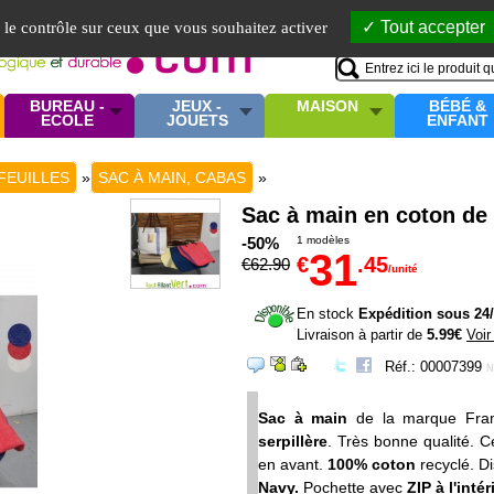
Mo
Tout accepter
e le contrôle sur ceux que vous souhaitez activer
BUREAU -
JEUX -
MAISON
BÉBÉ &
ECOLE
JOUETS
ENFANT
FEUILLES
»
SAC À MAIN, CABAS
»
Sac à main en coton de 
-50%
1 modèles
31
€
.45
€
62
.90
/unité
En stock
Expédition sous 24
Livraison à partir de
5.99€
Voir
Réf.: 00007399
N
Sac à main
de la marque Fran
serpillère
. Très bonne qualité. 
en avant.
100% coton
recyclé. Di
Navy.
Pochette avec
ZIP à l'intér