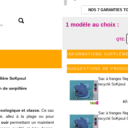
NOS 7 GARANTIES T
1 modèle au choix :
les
QTE:
INFORMATIONS SUPPLÉM
SUGGESTIONS DE PRODU
illère SoKpsul
Sac à franges Ne
recyclé SoKpsul
n de serpillère
67
33
écologique et classe.
Ce sac
Sac à franges Ne
hé, allez à la plage ou pour
recyclé SoKpsul 
 cuir
permettant un maintient