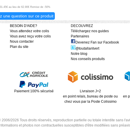
: 31.45€ au lieu de 62.90€ Remise de -50%
z une question sur ce produit
BESOIN D'AIDE?
DECOUVREZ
Vous attendez votre colis
Téléchargez nos guides
Vous avez reçu votre colis
Partenaires
Nous contacter
Devenez Fan sur Facebook
Plan du site
@toutallantvert
Notre blog
Nos conseils produits
Paiement 100% sécurisé
Livraison J+2
en point relais, bureau de poste ou
en p
chez vous par la Poste Colissimo
6/2026 Tous droits réservés, reproduction partielle ou totale interdite sans l'avis
Informations et photos non contractuelles susceptibles d'être modifiées sans préavis