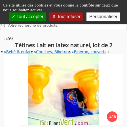
Panneau de gestion des cookies
Ce site utilise des cookies et vous donne le contrôle sur ceux que
vous souhaitez activer
Tout accepter
Tout refuser
Personnaliser
-40%
Tétines Lait en latex naturel, lot de 2
»
Bébé & enfant
»
Couches, Biberons
»
Biberon, couverts
»
-40%