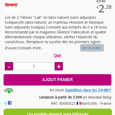
€
3
.80
2
.28
€
Lot de 2 Tétines "Lait" en latex naturel (sans adjuvants
toxiques)En latex naturel, un matériau résistant et élastique
Sans adjuvants toxiques Convient aux enfants de 0 à 18 mois
Recommandé par le magazine Ökotest Fabrication et qualité
AllemandeAvant chaque utilisation, vérifier l'elasticité du
caoutchouc. Remplacer la sucette dès les premiers signes
d'usure.Conseils d'ent...
Lire la suite...
Qté:
-
+
AJOUT PANIER
En stock
Expédition dans les 24/48h*
Livraison à partir de 5.99€
en Mondial Relay
Réf.: 00000521
Nord (59) - France
Ces produits peuvent vous intéresser