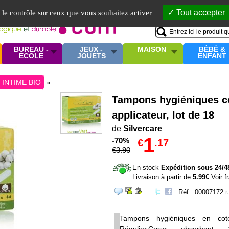
Mo
Tout accepter
e le contrôle sur ceux que vous souhaitez activer
BUREAU -
JEUX -
MAISON
BÉBÉ &
ECOLE
JOUETS
ENFANT
 INTIME BIO
»
Tampons hygiéniques co
applicateur, lot de 18
de
Silvercare
1
-70%
€
.17
€
3
.90
En stock
Expédition sous 24/4
Livraison à partir de
5.99€
Voir f
Réf.: 00007172
N
Tampons hygièniques en coto