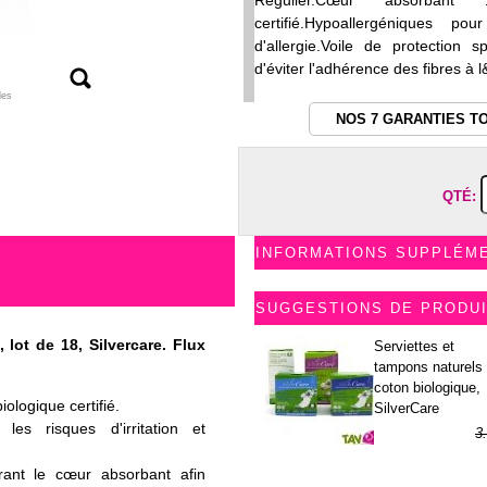
Régulier.Cœur absorban
certifié.Hypoallergéniques po
d'allergie.Voile de protection 
d'éviter l'adhérence des fibres à l&
les
NOS 7 GARANTIES T
QTÉ:
INFORMATIONS SUPPLÉM
SUGGESTIONS DE PRODU
lot de 18, Silvercare. Flux
Serviettes et
tampons naturels 
coton biologique,
logique certifié.
SilverCare
les risques d'irritation et
3
1
vrant le cœur absorbant afin