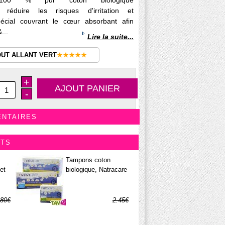
t 100 % pur coton biologique
ur réduire les risques d'irritation et
spécial couvrant le cœur absorbant afin
...
Lire la suite...
OUT ALLANT VERT
★★★★★
+
-
ENTAIRES
ITS
Tampons coton
et
biologique, Natracare
.80€
2.45€
.14€
0.74€