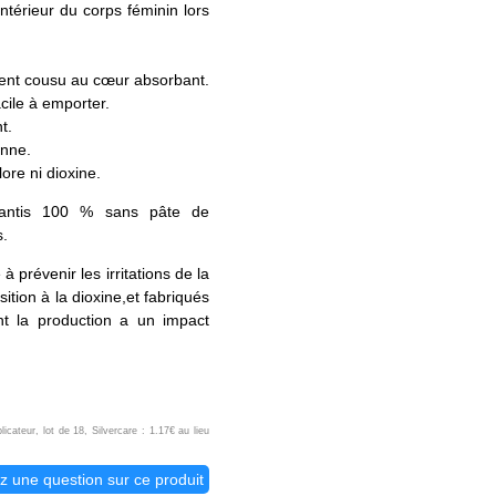
intérieur du corps féminin lors
ement cousu au cœur absorbant.
acile à emporter.
t.
onne.
re ni dioxine.
rantis 100 % sans pâte de
s.
 prévenir les irritations de la
sition à la dioxine,et fabriqués
nt la production a un impact
cateur, lot de 18, Silvercare : 1.17€ au lieu
z une question sur ce produit