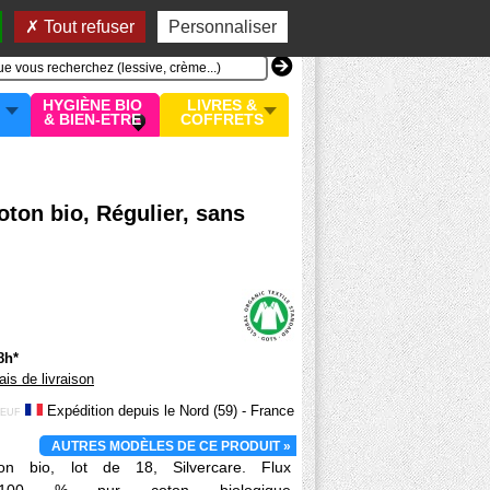
n compte
MON PANIER
0 article
Tout refuser
Personnaliser
HYGIÈNE BIO
LIVRES &
& BIEN-ETRE
COFFRETS
ton bio, Régulier, sans
8h*
rais de livraison
Expédition depuis le Nord (59) - France
EUF
AUTRES MODÈLES DE CE PRODUIT »
n bio, lot de 18, Silvercare. Flux