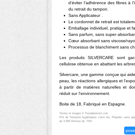
d'éviter l'adhérence des fibres à l'
du retrait du tampon.
Sans Applicateur .
Le cordonnet de retrait est total
Emballage individuel, pratique et f
Sans parfum, sans super-absorban
Cœur absorbant sans viscose/ray
Processus de blanchiment sans chlo
Les produits SILVERCARE sont ga
cellulose obtenue en abattant les arbre
Silvercare, une gamme conçue qui aide à
peau, les réactions allergiques et l'expo
à partir de matières naturelles et do
réduit sur l'environnement.
Boite de 18, Fabriqué en Espagne.
Textes et images © Toutallantvert.com
Prix de Tampons hygiéniques coton bio, Régulier, sans appli
de 3.90€ Remise de -70%
pose