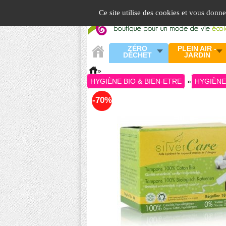
Panneau de gestion des cookies
Ce site utilise des cookies et vous donn
ZÉRO
PLEIN AIR -
DÉCHET
JARDIN
»
HYGIÈNE BIO & BIEN-ETRE
»
HYGIÈNE
-70%