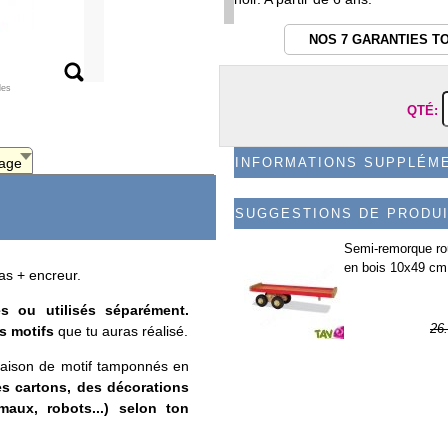
NOS 7 GARANTIES T
les
QTÉ:
age
INFORMATIONS SUPPLÉM
SUGGESTIONS DE PRODU
Semi-remorque r
en bois 10x49 cm
s + encreur.
s ou utilisés séparément.
26
es motifs
que tu auras réalisé.
6
naison de motif tamponnés en
des cartons, des décorations
maux, robots...) selon ton