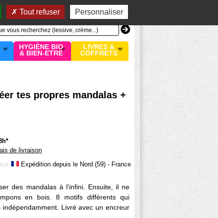
n compte
MON PANIER
0 article
Tout refuser
Personnaliser
HYGIÈNE BIO
LIVRES &
& BIEN-ETRE
COFFRETS
éer tes propres mandalas +
8h*
rais de livraison
Expédition depuis le Nord (59) - France
EUF
er des mandalas à l'infini. Ensuite, il ne
ampons en bois. 8 motifs différents qui
és indépendamment. Livré avec un encreur