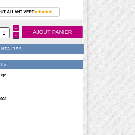
OUT ALLANT VERT
★★★★★
+
-
ENTAIRES
ITS
ouge
.50€
.50€