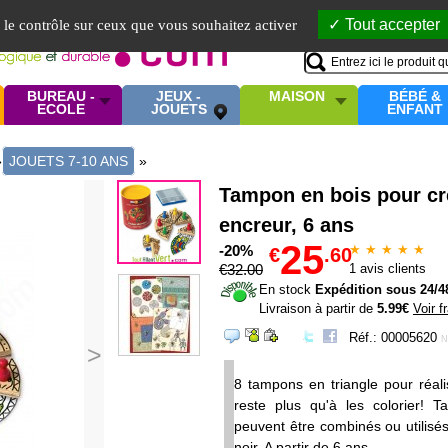
Mo
Tout accepter
e le contrôle sur ceux que vous souhaitez activer
BUREAU -
JEUX -
MAISON
BÉBÉ &
ECOLE
JOUETS
ENFANT
»
JOUETS 7-10 ANS
»
Tampon en bois pour cr
encreur, 6 ans
25
-20%
★ ★ ★ ★ ★
€
.60
€
32
.00
1
avis clients
En stock
Expédition sous 24/4
Livraison à partir de
5.99€
Voir f
Réf.: 00005620
N
>
8 tampons en triangle pour réalis
reste plus qu'à les colorier! T
peuvent être combinés ou utilis
noir. A partir de 6 ans.