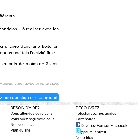
fférents
andalas... à réaliser avec les
cm. Livré dans une boite en
pons une fois l'activité finie.
x enfants de moins de 3 ans.
+ encreur, 6 ans : 25.60€ au lieu de 32.00€
z une question sur ce produit
BESOIN D'AIDE?
DECOUVREZ
Vous attendez votre colis
Téléchargez nos guides
Vous avez reçu votre colis
Partenaires
Nous contacter
Devenez Fan sur Facebook
Plan du site
@toutallantvert
Notre blog