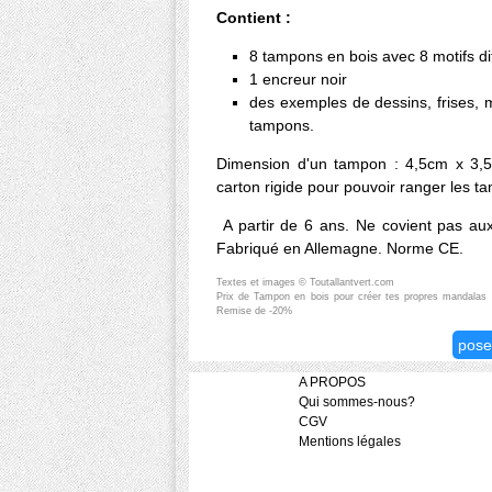
Contient :
8 tampons en bois avec 8 motifs di
1 encreur noir
des exemples de dessins, frises, m
tampons.
Dimension d'un tampon : 4,5cm x 3,5
carton rigide pour pouvoir ranger les tam
A partir de 6 ans. Ne covient pas au
Fabriqué en Allemagne. Norme CE.
Textes et images © Toutallantvert.com
Prix de Tampon en bois pour créer tes propres mandalas 
Remise de -20%
pose
A PROPOS
Qui sommes-nous?
CGV
Mentions légales