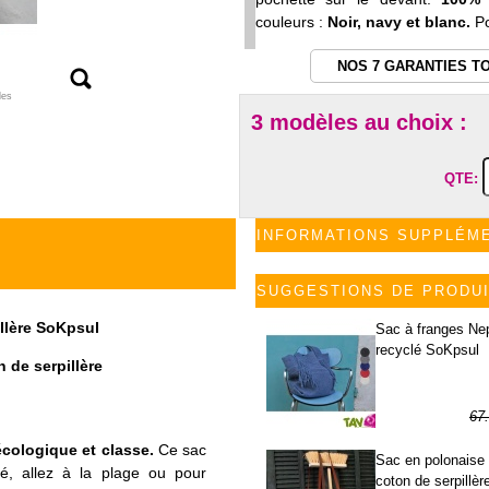
couleurs :
Noir, navy et blanc.
P
NOS 7 GARANTIES T
les
3 modèles au choix :
QTE:
INFORMATIONS SUPPLÉM
SUGGESTIONS DE PRODU
illère SoKpsul
Sac à franges Ne
recyclé SoKpsul
n de serpillère
67
33
écologique et classe.
Ce sac
Sac en polonaise
hé, allez à la plage ou pour
coton de serpillèr