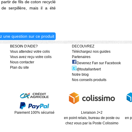
partir de fils de coton recyclé
de serpillère, mais il a été
z une question sur ce produit
BESOIN D'AIDE?
DECOUVREZ
Vous attendez votre colis
Téléchargez nos guides
Vous avez reçu votre colis
Partenaires
Nous contacter
Devenez Fan sur Facebook
Plan du site
@toutallantvert
Notre blog
Nos conseils produits
Paiement 100% sécurisé
Livraison J+2
en point relais, bureau de poste ou
en p
chez vous par la Poste Colissimo