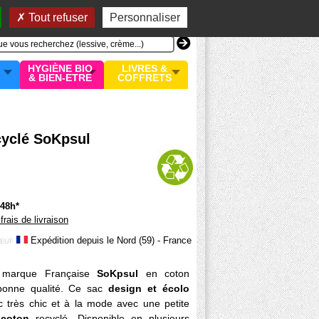
n compte
MON PANIER
0 article
Tout refuser
Personnaliser
HYGIÈNE BIO
LIVRES &
& BIEN-ETRE
COFFRETS
cyclé SoKpsul
/48h*
 frais de livraison
Expédition depuis le Nord (59) - France
EUF
 marque Française
SoKpsul
en coton
bonne qualité. Ce sac
design et écolo
 très chic et à la mode avec une petite
coton
recyclé. Disponible en plusieurs