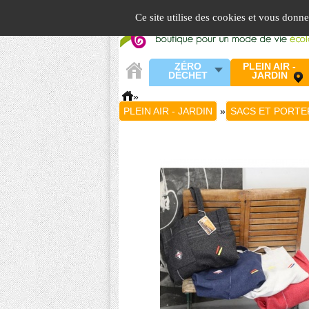
Panneau de gestion des cookies
Ce site utilise des cookies et vous donn
ZÉRO
PLEIN AIR -
DÉCHET
JARDIN
»
PLEIN AIR - JARDIN
»
SACS ET PORTE