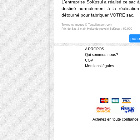
L'entreprise SoKpsul a réalisé ce sac à 
destiné normalement à la réalisation 
détourné pour fabriquer VOTRE sac.
Textes et images © Toutallantvert.com
Prix de Sac à main Hollande recyclé SoKpsul : 69.90€
pose
A PROPOS
Qui sommes-nous?
CGV
Mentions légales
Achetez en toute confiance