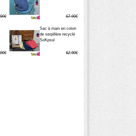
.90€
67.90€
.45€
33.95€
Sac à main en coton
de serpillère recyclé
SoKpsul
.90€
62.90€
.95€
31.45€