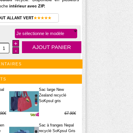
oche
intérieur avec ZIP.
OUT ALLANT VERT
★★★★★
Je sélectionne le modèle
+
-
ENTAIRES
ITS
pal
Sac large New
Zealand recyclé
SoKpsul gris
.90€
67.90€
.95€
33.95€
 en
Sac à franges Nepal
e
recyclé SoKpsul Gris