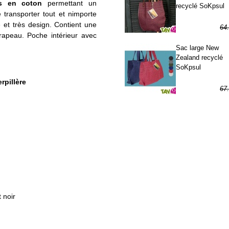
s en coton
permettant un
recyclé SoKpsul
de transporter tout et nimporte
 et très design. Contient une
64
drapeau. Poche intérieur avec
32
Sac large New
Zealand recyclé
SoKpsul
rpillère
67
33
 noir