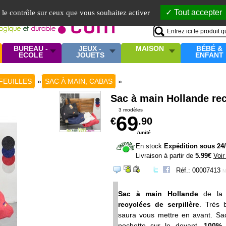
Mo
Tout accepter
e le contrôle sur ceux que vous souhaitez activer
BUREAU -
JEUX -
MAISON
BÉBÉ &
ECOLE
JOUETS
ENFANT
FEUILLES
»
SAC À MAIN, CABAS
»
Sac à main Hollande re
3 modèles
69
€
.90
/unité
En stock
Expédition sous 24
Livraison à partir de
5.99€
Voir
Réf.: 00007413
N
Sac à main Hollande
de la
recyclées de serpillère
. Très 
saura vous mettre en avant. Sac
pochette sur le devant.
100% 