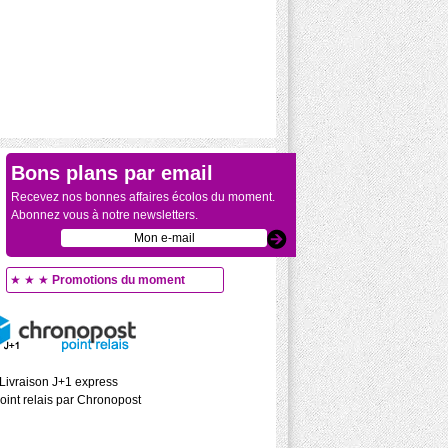
Bons plans par email
Recevez nos bonnes affaires écolos du moment.
Abonnez vous à notre newsletters.
★ ★ ★
Promotions du moment
Livraison J+1 express
oint relais par Chronopost