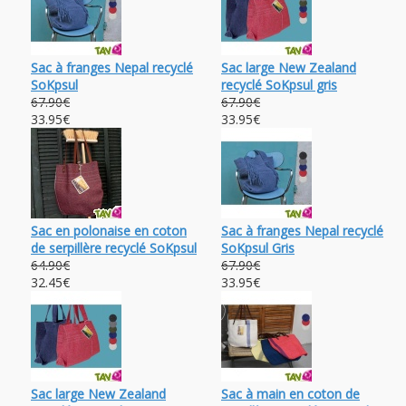
Sac à franges Nepal recyclé
Sac large New Zealand
SoKpsul
recyclé SoKpsul gris
67.90€
67.90€
33.95€
33.95€
Sac en polonaise en coton
Sac à franges Nepal recyclé
de serpillère recyclé SoKpsul
SoKpsul Gris
64.90€
67.90€
32.45€
33.95€
Sac large New Zealand
Sac à main en coton de