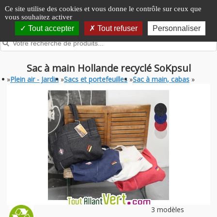
Panneau de gestion des cookies
Ce site utilise des cookies et vous donne le contrôle sur ceux que
vous souhaitez activer
Tout accepter
Tout refuser
Personnaliser
Sac à main Hollande recyclé SoKpsul
»
Plein air - Jardin
»
Sacs et portefeuilles
»
Sac à main, cabas
»
3 modèles