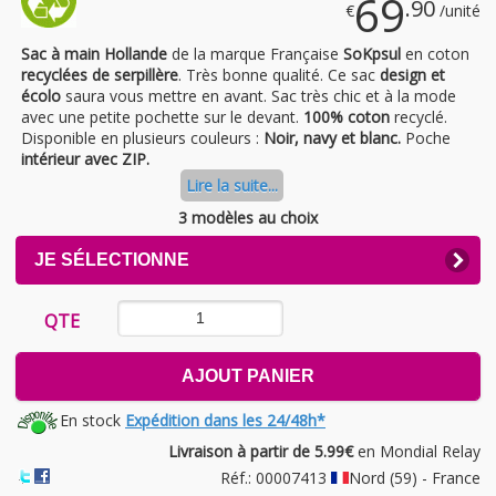
69
.90
€
/unité
Sac à main Hollande
de la marque Française
SoKpsul
en coton
recyclées de serpillère
. Très bonne qualité. Ce sac
design et
écolo
saura vous mettre en avant. Sac très chic et à la mode
avec une petite pochette sur le devant.
100% coton
recyclé.
Disponible en plusieurs couleurs :
Noir, navy et blanc.
Poche
intérieur avec ZIP.
Lire la suite...
3 modèles au choix
CLICK
JE SÉLECTIONNE
TO
EXPAND
CONTENTS
QTE
AJOUT PANIER
En stock
Expédition dans les 24/48h*
Livraison à partir de 5.99€
en Mondial Relay
Réf.: 00007413
Nord (59) - France