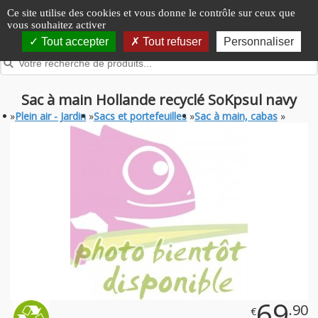
Panneau de gestion des cookies
Ce site utilise des cookies et vous donne le contrôle sur ceux que
vous souhaitez activer
Tout accepter
Tout refuser
Personnaliser
Sac à main Hollande recyclé SoKpsul navy
»
Plein air - Jardin
»
Sacs et portefeuilles
»
Sac à main, cabas
»
69
.90
€