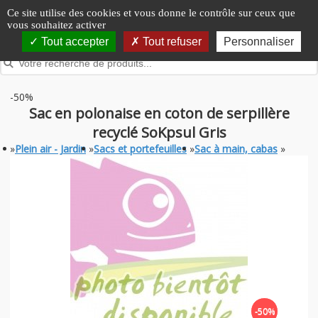
Panneau de gestion des cookies
Ce site utilise des cookies et vous donne le contrôle sur ceux que
vous souhaitez activer
Tout accepter
Tout refuser
Personnaliser
-50%
Sac en polonaise en coton de serpillère
recyclé SoKpsul Gris
»
Plein air - Jardin
»
Sacs et portefeuilles
»
Sac à main, cabas
»
-50%