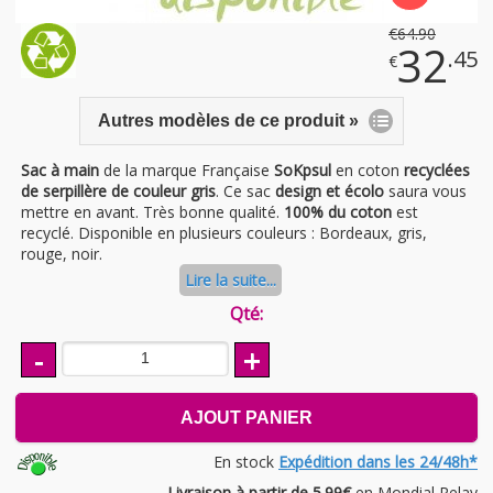
€
64
.90
32
.45
€
Autres modèles de ce produit »
Sac à main
de la marque Française
SoKpsul
en coton
recyclées
de serpillère de couleur gris
. Ce sac
design et écolo
saura vous
mettre en avant. Très bonne qualité.
100% du coton
est
recyclé. Disponible en plusieurs couleurs : Bordeaux, gris,
rouge, noir.
Lire la suite...
Qté:
-
+
AJOUT PANIER
En stock
Expédition dans les 24/48h*
Livraison à partir de 5.99€
en Mondial Relay