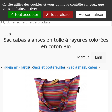
Panneau de gestion des cookies
Ce site utilise des cookies et vous donne le contrôle sur ceux que
vous souhaitez activer
Tout accepter
Tout refuser
Personnaliser
-35%
Sac cabas à anses en toile à rayures colorées
en coton Bio
Marque
Emil
»
Plein air - Jardin
»
Sacs et portefeuilles
»
Sac à main, cabas
»