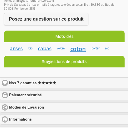
Textes et images © Toutallantvert.com
Prix de Sac cabas à anses en toile à rayures colorées en coton Bio : 19.83€ au lieu de
30.50€ Remise de -35%
Posez une question sur ce produit
Mots-clés
anses
cabas
coton
bio
coloré
porter
sac
Suggestions de produits
★★★★★
Nos 7 garanties
click
Paiement sécurisé
to
expand
click
Modes de Livraison
contents
to
expand
click
Informations
contents
to