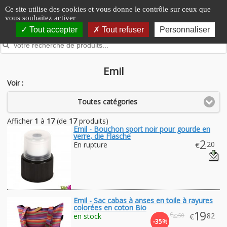
Panneau de gestion des cookies
Ce site utilise des cookies et vous donne le contrôle sur ceux que
vous souhaitez activer
Tout accepter
Tout refuser
Personnaliser
Emil
Voir :
Toutes catégories
Afficher
1
à
17
(de
17
produits)
Emil - Bouchon sport noir pour gourde en
verre, die Flasche
2
.20
En rupture
€
Emil - Sac cabas à anses en toile à rayures
colorées en coton Bio
19
€
.82
en stock
€
.50
30
-35%