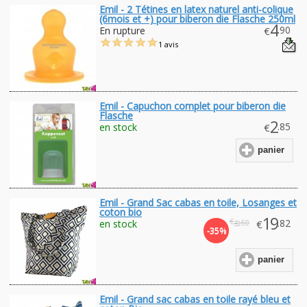
Emil - 2 Tétines en latex naturel anti-colique
(6mois et +) pour biberon die Flasche 250ml
4
.90
En rupture
€
1 avis
Emil - Capuchon complet pour biberon die
Flasche
2
.85
en stock
€
panier
Emil - Grand Sac cabas en toile, Losanges et
coton bio
19
€
.82
en stock
€
.50
30
-35%
panier
Emil - Grand sac cabas en toile rayé bleu et