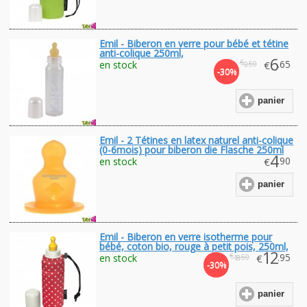
Emil - Biberon en verre pour bébé et tétine
anti-colique 250ml,
6
€
.65
en stock
€
.50
9
-30%
panier
Emil - 2 Tétines en latex naturel anti-colique
(0-6mois) pour biberon die Flasche 250ml
4
.90
en stock
€
panier
Emil - Biberon en verre isotherme pour
bébé, coton bio, rouge à petit pois, 250ml,
12
€
.95
en stock
€
.50
18
-30%
panier