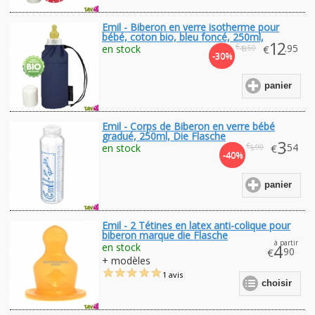
Emil - Biberon en verre isotherme pour
bébé, coton bio, bleu foncé, 250ml,
12
€
.95
en stock
€
.50
18
-30%
panier
Emil - Corps de Biberon en verre bébé
gradué, 250ml, Die Flasche
3
€
.54
en stock
€
.90
5
-40%
panier
Emil - 2 Tétines en latex anti-colique pour
biberon marque die Flasche
à partir
en stock
4
.90
€
+ modèles
1 avis
choisir