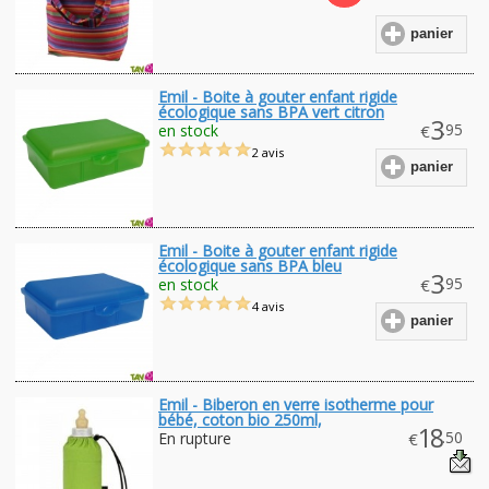
panier
Emil - Boite à gouter enfant rigide
écologique sans BPA vert citron
3
.95
en stock
€
2 avis
panier
Emil - Boite à gouter enfant rigide
écologique sans BPA bleu
3
.95
en stock
€
4 avis
panier
Emil - Biberon en verre isotherme pour
bébé, coton bio 250ml,
18
.50
En rupture
€