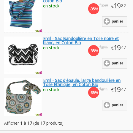
coton Bio
19
€
.82
en stock
€
.50
30
-35%
panier
Emil - Sac Bandoulière en Toile noire et
blanc, en Coton Bio
19
€
.47
en stock
€
.95
29
-35%
panier
Emil - Sac d'épaule, large bandoulière en
Toile Ethnique, en Coton Bio
19
€
.47
en stock
€
.95
29
-35%
panier
Afficher
1
à
17
(de
17
produits)